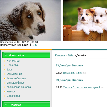
Воскресенье, 09.08.2026, 01:34
Приветствую Вас
Гость
|
RSS
Главн
Меню сайта
Главная
»
2014
»
Декабрь
Начальная
Про собак
23 Декабря, Вторник
Блог
13:58
Немецкий шпиц
(0)
Обсуждения
Фото любимцев
09 Декабря, Вторник
Домашний пес
Кавказская овчарка
15:58
Хаски - Стоит ли ее заводить?
(0)
Клички
Собаковод
Читаемое