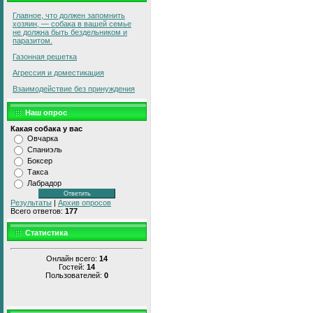
Главное, что должен запомнить
хозяин, — собака в вашей семье
не должна быть бездельником и
паразитом.
Газонная решетка
Агрессия и доместикация
Взаимодействие без принуждения
Наш опрос
Какая собака у вас
Овчарка
Спаниэль
Боксер
Такса
Лабрадор
Результаты
|
Архив опросов
Всего ответов:
177
Статистика
Онлайн всего:
14
Гостей:
14
Пользователей:
0