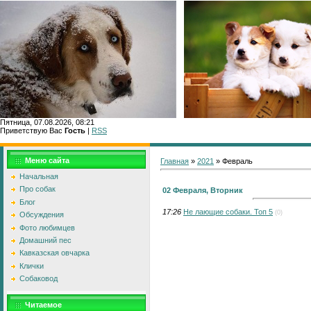
Пятница, 07.08.2026, 08:21
Приветствую Вас
Гость
|
RSS
Главн
Меню сайта
Главная
»
2021
»
Февраль
Начальная
Про собак
02 Февраля, Вторник
Блог
17:26
Не лающие собаки. Топ 5
(0)
Обсуждения
Фото любимцев
Домашний пес
Кавказская овчарка
Клички
Собаковод
Читаемое