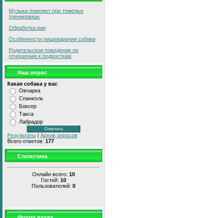
Музыка поможет при тяжелых
тренировках
Обработка ран
Особенности пищеварения собаки
Родительское поведение по
отношению к подросткам
Наш опрос
Какая собака у вас
Овчарка
Спаниэль
Боксер
Такса
Лабрадор
Результаты
|
Архив опросов
Всего ответов:
177
Статистика
Онлайн всего:
10
Гостей:
10
Пользователей:
0
Форма входа