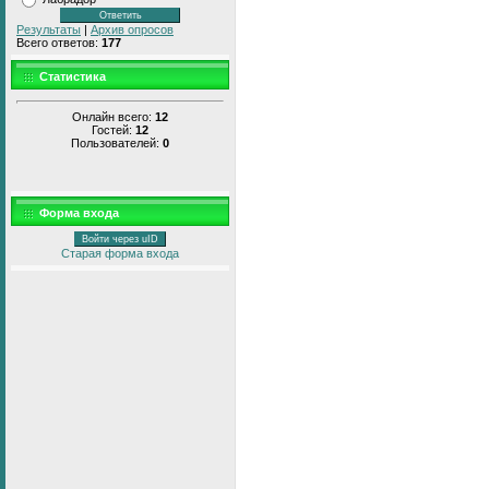
Результаты
|
Архив опросов
Всего ответов:
177
Статистика
Онлайн всего:
12
Гостей:
12
Пользователей:
0
Форма входа
Войти через uID
Старая форма входа