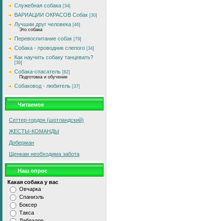
Служебная собака
[34]
ВАРИАЦИИ ОКРАСОВ Собак
[30]
Лучшии друг человека
[46]
Это собака
Перевоспитание собак
[79]
Собака - проводник слепого
[34]
Как научить собаку танцевать?
[39]
Собака-спасатель
[82]
Подготовка и обучение
Собаковод - любитель
[37]
Читаемое
Сеттер-гордон (шотландский)
ЖЕСТЫ-КОМАНДЫ
Доберман
Щенкам необходима забота
Наш опрос
Какая собака у вас
Овчарка
Спаниэль
Боксер
Такса
Лабрадор