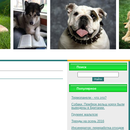
Поиск
Популярное
Термопанели - что это?
Собаки. Пемброк вельш корги были
выведены в Британии.
Груминг мальтезе
Тренды на осень 2016
Инсинератор: переработка отходов