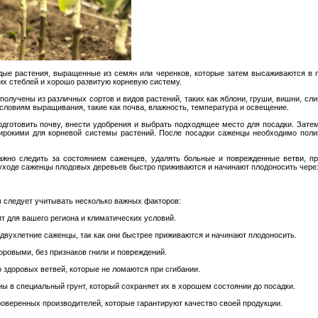
ые растения, выращенные из семян или черенков, которые затем высаживаются в п
их стеблей и хорошо развитую корневую систему.
лучены из различных сортов и видов растений, таких как яблони, груши, вишни, слив
условиям выращивания, такие как почва, влажность, температура и освещение.
дготовить почву, внести удобрения и выбрать подходящее место для посадки. Зат
ирокими для корневой системы растений. После посадки саженцы необходимо полив
жно следить за состоянием саженцев, удалять больные и поврежденные ветви, пр
уходе саженцы плодовых деревьев быстро приживаются и начинают плодоносить через
 следует учитывать несколько важных факторов:
ит для вашего региона и климатических условий.
 двухлетние саженцы, так как они быстрее приживаются и начинают плодоносить.
оровыми, без признаков гнили и повреждений.
о здоровых ветвей, которые не ломаются при сгибании.
ы в специальный грунт, который сохраняет их в хорошем состоянии до посадки.
оверенных производителей, которые гарантируют качество своей продукции.