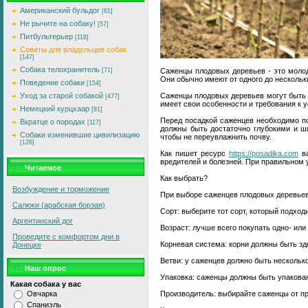
Американский бульдог
[61]
Не рычите на собаку!
[57]
Питбультерьер
[118]
Советы для владельцев собак
[147]
Собака телохранитель
Саженцы плодовых деревьев - это молод
[71]
Они обычно имеют от одного до нескольк
Поведение собаки
[154]
Саженцы плодовых деревьев могут быть по
Уход за старой собакой
[477]
имеет свои особенности и требования к 
Немецкий курцхаар
[81]
Перед посадкой саженцев необходимо по
Вкратце о породах
[117]
должны быть достаточно глубокими и ш
Собаки изменившие цивилизацию
чтобы не переувлажнить почву.
[126]
Как пишет ресурс
https://posadika.com
ва
вредителей и болезней. При правильном 
Читаемое
Как выбрать?
Возбуждение и торможение
При выборе саженцев плодовых деревьев
Салюки (арабская борзая)
Сорт: выберите тот сорт, который подход
Аргентинский дог
Возраст: лучше всего покупать одно- или
Проведите с комфортом дни в
Корневая система: корни должны быть зд
Донецке
Ветви: у саженцев должно быть нескольк
Наш опрос
Упаковка: саженцы должны быть упакован
Какая собака у вас
Производитель: выбирайте саженцы от пр
Овчарка
Спаниэль