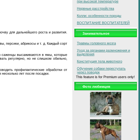
при высокой температуре
Нервные расстройства
Колли: особенности породы
ВОСПИТАНИЕ ВОСПИТАТЕЛЕЙ
очву для дальнейшего роста и развития.
Занимательное
Травмы головного мозга
ы, персики, абрикосы и т. д. Каждый сорт
Уход за органами размножения и
выделения
ем саженцы высаживаются в ямы, которые
ать регулярно, но не слишком обильно,
Конституция тела животного
Обучение собаки переступать
оводить профилактические обработки от
через поводок
 несколько лет после посадки.
This feature is for Premium users only!
Фото любимцев