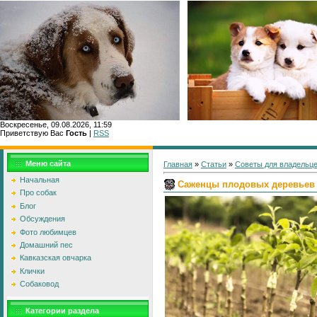
Воскресенье, 09.08.2026, 11:59
Приветствую Вас
Гость
|
RSS
Меню сайта
Главная
»
Статьи
»
Советы для владельце
Начальная
Саженцы плодовых деревьев
Про собак
Блог
Обсуждения
Фото любимцев
Домашний пес
Кавказская овчарка
Клички
Собаковод
Категории раздела