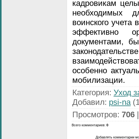
кадровикам целы
необходимых д
воинского учета 
эффективно ор
документами, бы
законодател
взаимодействова
особенно актуал
мобилизации.
Категория
:
Уход з
Добавил
:
psi-na
(1
Просмотров
:
706
Всего комментариев
:
0
Добавлять комментарии мо