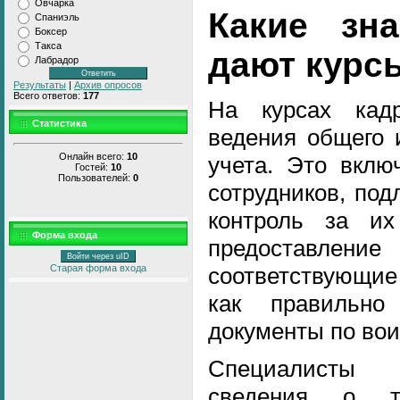
Овчарка
Какие зн
Спаниэль
Боксер
Такса
дают курс
Лабрадор
Результаты
|
Архив опросов
Всего ответов:
177
На курсах кад
Статистика
ведения общего 
Онлайн всего:
10
учета. Это вклю
Гостей:
10
Пользователей:
0
сотрудников, под
контроль за и
Форма входа
предоставл
Войти через uID
соответствующие
Старая форма входа
как правильно
документы по вои
Специалисты 
сведения о т