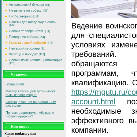
Американский бульдог
[61]
Не рычите на собаку!
[57]
Питбультерьер
[118]
Советы для владельцев собак
Ведение воинско
[147]
Собака телохранитель
[71]
для специалисто
Поведение собаки
[154]
условиях измене
Уход за старой собакой
[476]
Немецкий курцхаар
[81]
требований.
Вкратце о породах
[117]
Собаки изменившие цивилизацию
обращаются 
[126]
программам, 
Читаемое
квалификацию. О
Вакцинация
https://mgutu.ru/c
Мастер классы для детей могут
быть из чего угодно!
account.html
позв
Собака, ставшая национальным
символом
необходимые 
Почему существуют жёсткая и
гибкая иерархии?
эффективного вы
Наш опрос
компании.
Какая собака у вас