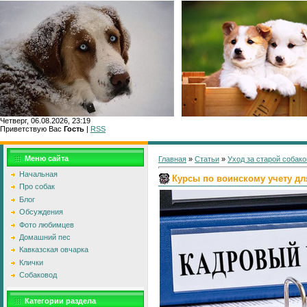
Четверг, 06.08.2026, 23:19
Приветствую Вас
Гость
|
RSS
Главн
Меню сайта
Главная
»
Статьи
»
Уход за старой собако
Начальная
Курсы по воинскому учету дл
Про собак
Блог
Обсуждения
Фото любимцев
Домашний пес
Кавказская овчарка
Клички
Собаковод
Категории раздела