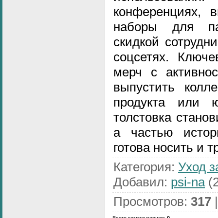
конференциях, 
наборы для па
скидкой сотрудн
соцсетях. Ключ
мерч с активнос
выпустить колле
продукта или 
толстовка станов
а частью истор
готова носить и т
Категория
:
Уход з
Добавил
:
psi-na
(2
Просмотров
:
317
Всего комментариев
:
0