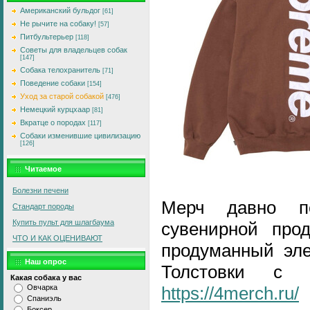
Американский бульдог
[61]
Не рычите на собаку!
[57]
Питбультерьер
[118]
Советы для владельцев собак
[147]
Собака телохранитель
[71]
Поведение собаки
[154]
Уход за старой собакой
[476]
Немецкий курцхаар
[81]
Вкратце о породах
[117]
Собаки изменившие цивилизацию
[126]
Читаемое
Болезни печени
Мерч давно п
Стандарт породы
Купить пульт для шлагбаума
сувенирной про
ЧТО И КАК ОЦЕНИВАЮТ
продуманный эле
Наш опрос
Толстовки с 
Какая собака у вас
Овчарка
https://4merch.ru/
Спаниэль
Боксер