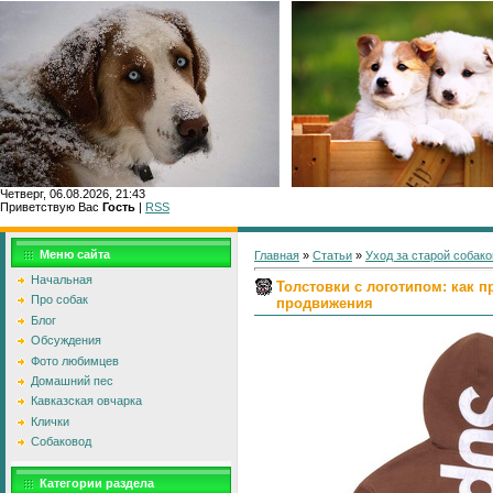
Четверг, 06.08.2026, 21:43
Приветствую Вас
Гость
|
RSS
Главн
Меню сайта
Главная
»
Статьи
»
Уход за старой собако
Начальная
Толстовки с логотипом: как 
Про собак
продвижения
Блог
Обсуждения
Фото любимцев
Домашний пес
Кавказская овчарка
Клички
Собаковод
Категории раздела