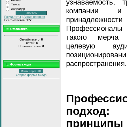
узнаваемость, т
Такса
компании и
Лабрадор
Результаты
|
Архив опросов
принадлежно
Всего ответов:
177
Профессионалы
Статистика
такого мерча 
Онлайн всего:
8
Гостей:
8
целевую ауди
Пользователей:
0
позиционир
распространения.
Форма входа
Войти через uID
Старая форма входа
Професси
подход
принципы 