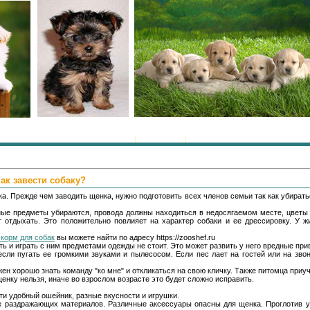
Главная
|
Регистрация
|
Вход
как завести собаку?
а. Прежде чем заводить щенка, нужно подготовить всех членов семьи так как убирать
ные предметы убираются, провода должны находиться в недосягаемом месте, цветы
т отдыхать. Это положительно повлияет на характер собаки и ее дрессировку. У 
корм для собак
вы можете найти по адресу https://zooshef.ru
ть и играть с ним предметами одежды не стоит. Это может развить у него вредные при
ли пугать ее громкими звуками и пылесосом. Если пес лает на гостей или на звоно
жен хорошо знать команду "ко мне" и откликаться на свою кличку. Также питомца приуч
нку нельзя, иначе во взрослом возрасте это будет сложно исправить.
ти удобный ошейник, разные вкусности и игрушки.
е раздражающих материалов. Различные аксессуары опасны для щенка. Проглотив у