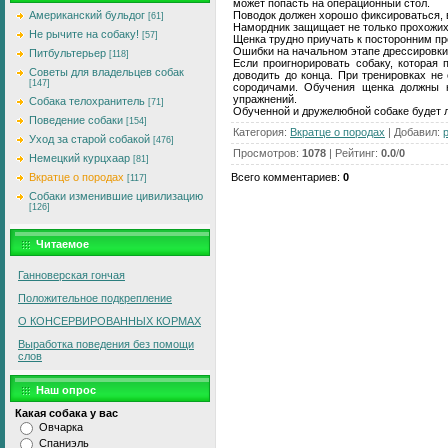
может попасть на операционный стол.
Поводок должен хорошо фиксироваться, в
Американский бульдог
[61]
Намордник защищает не только прохожих,
Не рычите на собаку!
[57]
Щенка трудно приучать к посторонним пр
Ошибки на начальном этапе дрессировки
Питбультерьер
[118]
Если проигнорировать собаку, которая
Советы для владельцев собак
доводить до конца. При тренировках не
[147]
сородичами. Обучения щенка должны н
упражнений.
Собака телохранитель
[71]
Обученной и дружелюбной собаке будет 
Поведение собаки
[154]
Категория
:
Вкратце о породах
|
Добавил
:
p
Уход за старой собакой
[476]
Просмотров
:
1078
|
Рейтинг
:
0.0
/
0
Немецкий курцхаар
[81]
Всего комментариев
:
0
Вкратце о породах
[117]
Собаки изменившие цивилизацию
[126]
Читаемое
Ганноверская гончая
Положительное подкрепление
О КОHСЕРВИРОВАHHЫX КОРМАX
Выработка поведения без помощи
слов
Наш опрос
Какая собака у вас
Овчарка
Спаниэль