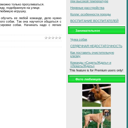
при высокой температуре
озможно только прогуливаться.
еду, подобранную на улице.
Нервные расстройства
 любимую игрушку.
Колли: особенности породы
 обучить ее любой команде, дело нужно
ВОСПИТАНИЕ ВОСПИТАТЕЛЕЙ
ого собак. Так она научится общаться с
ировке собак. Начинать надо с легких
Занимательное
Чума собак
СЕРДЕЧНАЯ НЕДОСТАТОЧНОСТЬ
Как поставить очистительную
клизму
Команды «Сидеть/Ждать» и
«Лежать/Ждать»
This feature is for Premium users only!
Фото любимцев