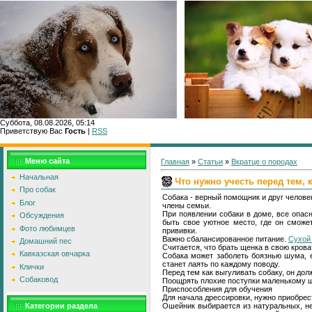
Суббота, 08.08.2026, 05:14
Приветствую Вас
Гость
|
RSS
Меню сайта
Главная
»
Статьи
»
Вкратце о породах
Начальная
Что нужно учесть перед тем, 
Про собак
Собака - верный помощник и друг человек
Блог
члены семьи.
При появлении собаки в доме, все опас
Обсуждения
быть свое уютное место, где он сможе
Фото любимцев
прививки.
Важно сбалансированное питание.
Сухой 
Домашний пес
Считается, что брать щенка в свою крова
Кавказская овчарка
Собака может заболеть боязнью шума, ес
станет лаять по каждому поводу.
Клички
Перед тем как выгуливать собаку, он дол
Собаковод
Поощрять плохие поступки маленькому ще
Приспособления для обучения
Для начала дрессировки, нужно приобрес
Ошейник выбирается из натуральных, н
Категории раздела