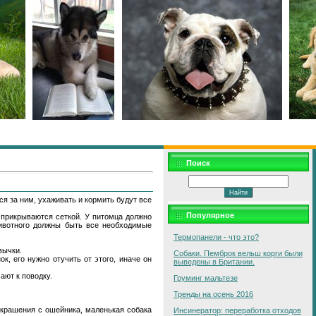
Поиск
ся за ним, ухаживать и кормить будут все
Популярное
 прикрываются сеткой. У питомца должно
животного должны быть все необходимые
Термопанели - что это?
вычки.
Собаки. Пемброк вельш корги были
к, его нужно отучить от этого, иначе он
выведены в Британии.
ают к поводку.
Груминг мальтезе
Тренды на осень 2016
крашения с ошейника, маленькая собака
Инсинератор: переработка отходов