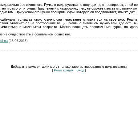
ыдерживая вес животного. Ручка в виде рулетки не подходит для тренировок, с ней в
 но и самого питомца. Приученный к наморднику пес, не сможет съесть отравленную 
едметам. При учении его нужно поощрять едой, которую он предпочитает, или же дать
 подбежала, услышав свою кличку, она перестанет откликаться на свое имя. Решив
 стоит отвлекаться на посторонние вещи. Гулять с питомцем нужно там, где есть мн
ачинаться в маленьком возрасте. Можно посещать специальные курсы по дресс
легче существовать в социальном обществе.
si-na
(18.06.2018)
Добавлять комментарии могут только зарегистрированные пользователи.
[
Регистрация
|
Вход
]