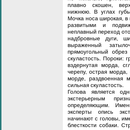
плавно скошен, вер
нижнюю. В углах губы
Мочка носа широкая, в 
развитыми и подвиж
неплавный переход ото
надбровные дуги, ши
выраженный затыло
прямоугольный обрез 
скуластость. Пороки: 
вздернутая морда, с
черепу, острая морда,
морде, раздвоенная м
сильная скуластость.
Голова является о
экстерьерным приз
определяющим. Име
эксперты опись экс
начинают с головы, им
блесткости собаки. С