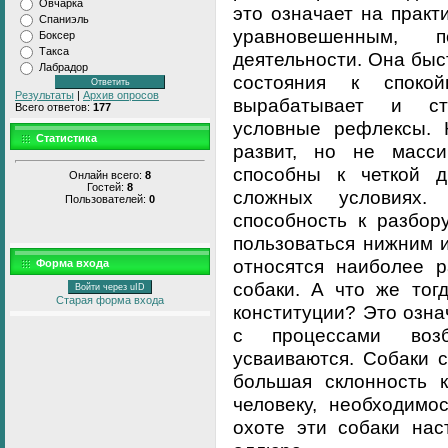
Овчарка
это означает на практ
Спаниэль
уравновешенным, 
Боксер
Такса
деятельности. Она быс
Лабрадор
состояния к споко
Результаты
|
Архив опросов
вырабатывает и ст
Всего ответов:
177
условные рефлексы. 
Статистика
развит, но не масси
способны к четкой 
Онлайн всего:
8
Гостей:
8
сложных условиях.
Пользователей:
0
способность к разбор
пользоваться нижним и
относятся наиболее 
Форма входа
собаки. А что же тог
Войти через uID
Старая форма входа
конституции? Это озна
с процессами воз
усваиваются. Собаки 
большая склонность к
человеку, необходимо
охоте эти собаки нас