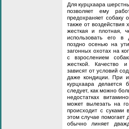
Для курцхаара шерстный
позволяет ему раб
предохраняет собаку 
также от воздействия 
жесткая и плотная, ч
использовать его в 
поздно осенью на ут
загонных охотах на ко
с взрослением соба
жесткой. Качество и
зависят от условий со
даже кондиции. При 
курцхаара делается 
следует, как можно бол
недостатках витамин
может вылезать на го
происходит с суками 
этом случае помогает 
обычно линяет дваж