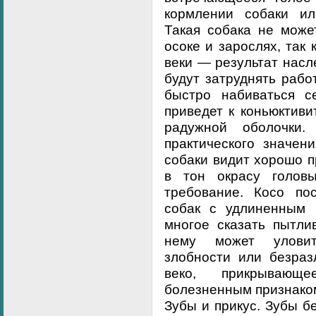
кормлении собаки ил
Такая собака не може
осоке и зарослях, так 
веки — результат насл
будут затруднять работ
быстро набиваться с
приведет к коньюктиви
радужной оболочки
практического значен
собаки видит хорошо п
в тон окрасу голов
требование. Косо по
собак с удлиненным 
многое сказать пытли
нему может уловит
злобности или безраз
веко, прикрывающ
болезненным признако
Зубы и прикус. Зубы б