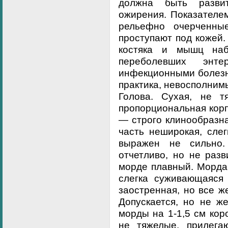
должна быть развит
ожирения. Показателем
рельефно очерченны
проступают под кожей.
костяка и мышц наб
переболевших энт
инфекционными болезня
практика, невосполним
Голова. Сухая, не тя
пропорциональная корп
— строго клинообразна
часть неширокая, сле
выражен не сильно
отчетливо, но не раз
морде плавный. Морда 
слегка суживающаяся
заостренная, но все ж
Допускается, но не ж
морды на 1-1,5 см кор
не тяжелые, прилега