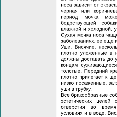
носа зависит от окраса
черная или коричнев
период мочка мож
бодрствующей соба
влажной и холодной, 
Сухая мочка носа чащ
заболеваниях, ее еще 
Уши. Висячие, нескол
плотно уложенные в н
должны доставать до у
концам суживающиеся
толстые. Передний кр
плотно прилегает к ще
низко посаженные, зат
уши в трубку.
Все бракообразные со
эстетических целей
отверстия во врем
условиях и в воде. Ви