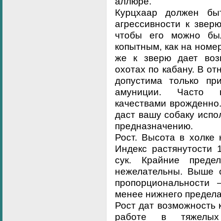
аллюре.
Курцхаар должен быт
агрессивности к звер
чтобы его можно бы
копытным, как на номер
же к зверю дает воз
охотах по кабану. В о
допустима только пр
амуниции. Часто 
качествами врожденно
даст вашу собаку испо
предназначению.
Рост. Высота в холке 
Индекс растянутости 
сук. Крайние пред
нежелательны. Выше с
пропорциональности 
менее нижнего предела
Рост дат возможность
работе в тяжелы