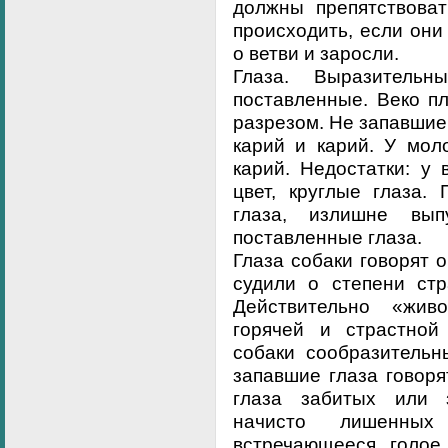
должны препятствоват
происходить, если он
о ветви и заросли.
Глаза. Выразительн
поставленные. Веко п
разрезом. Не запавшие 
карий и карий. У мол
карий. Недостатки: у
цвет, круглые глаза.
глаза, излишне вы
поставленные глаза.
Глаза собаки говорят 
судили о степени стр
Действительно «жив
горячей и страстной
собаки сообразительн
запавшие глаза говоря
глаза забитых или з
начисто лишенных 
встречающееся голое