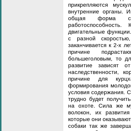
прикрепляются муск
внутренние органы. И
общая форма с
работоспособность.
двигательные функции.
с разной скоростью
заканчивается к 2-х л
причине подраст
большеголовым, то дл
развитие зависят о
наследственности, ко
причине для курц
формирования молодой
условия содержания. С
трудно будет получит
на охоте. Сила же му
волокон, их развити
которые они оказываю
собаки так же заверш