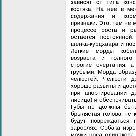
зависят от типа конс
костяка. На нее в ме
содержания и корм
признаки. Это, тем не 
процессе роста и р
остается постоянной
щенка-курцхаара и пос
Легкие морды кобе
возраста и полного
строгие очертания, а
грубыми. Морда образ
челюстей. Челюсти д
хорошо развиты и дост
при апортировании до
лисица) и обеспечиват
Губы не должны быть
брылястая голова не 
будут повреждаться 
зарослях. Собака изре
мочки носа одинакова 