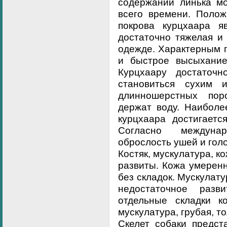
содержании линька мо
всего времени. Полож
покрова курцхаара я
достаточно тяжелая и 
одежде. Характерным 
и быстрое высыхание
Курцхаару достаточн
становиться сухим
длинношерстных пор
держат воду. Наиболе
курцхаара достигаетс
Согласно междуна
оброслость ушей и гол
Костяк, мускулатура, к
развиты. Кожа умеренн
без складок. Мускулату
недостаточное разв
отдельные складки к
мускулатура, грубая, то
Скелет собаки предст