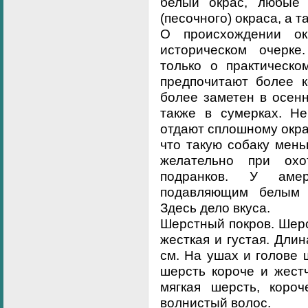
белый окрас, любые 
(песочного) окраса, а 
О происхождении о
историческом очерке
только о практическо
предпочитают более к
более заметен в осенн
также в сумерках. Не
отдают сплошному окра
что такую собаку мень
желательно при ох
подранков. У аме
подавляющим белым 
Здесь дело вкуса.
Шерстный покров. Шерс
жесткая и густая. Длин
см. На ушах и голове 
шерсть короче и жестч
мягкая шерсть, коро
волнистый волос.