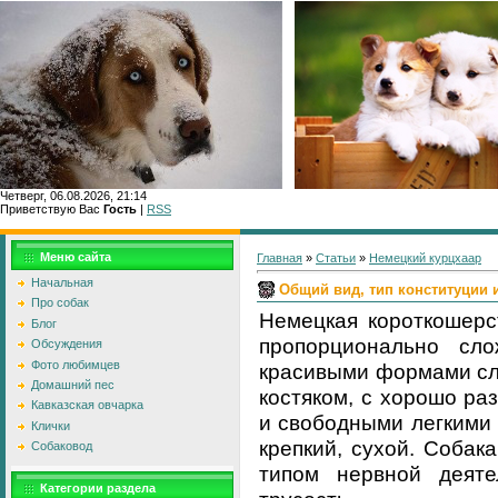
Четверг, 06.08.2026, 21:14
Приветствую Вас
Гость
|
RSS
Главн
Меню сайта
Главная
»
Статьи
»
Немецкий курцхаар
Начальная
Общий вид, тип конституции 
Про собак
Немецкая короткошерс
Блог
пропорционально сло
Обсуждения
Фото любимцев
красивыми формами сло
Домашний пес
костяком, с хорошо ра
Кавказская овчарка
и свободными легкими
Клички
крепкий, сухой. Соба
Собаковод
типом нервной деяте
Категории раздела