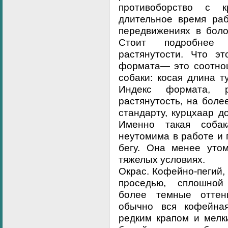
противоборство с 
длительное время раб
передвижениях в боло
Стоит подробнее 
растянутости. Что эт
формата— это соотно
собаки: косая длина т
Индекс формата, 
растянутость, на бол
стандарту, курцхаар д
Именно такая соба
неутомима в работе и
бегу. Она менее утом
тяжелых условиях.
Окрас. Кофейно-пегий,
проседью, сплошной
более темные оттен
обычно вся кофейная
редким крапом и мелк