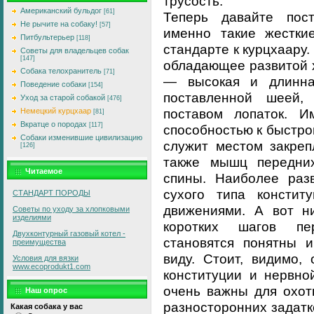
трусость.
Американский бульдог
[61]
Теперь давайте пост
Не рычите на собаку!
[57]
именно такие жестки
Питбультерьер
[118]
стандарте к курцхаару
Советы для владельцев собак
[147]
обладающее развитой 
Собака телохранитель
[71]
— высокая и длинна
Поведение собаки
[154]
поставленной шеей
Уход за старой собакой
[476]
поставом лопаток. И
Немецкий курцхаар
[81]
Вкратце о породах
[117]
способностью к быстро
Собаки изменившие цивилизацию
служит местом закреп
[126]
также мышц передних
Читаемое
спины. Наиболее разв
сухого типа констит
СТАНДАРТ ПОРОДЫ
движениями. А вот ни
Советы по уходу за хлопковыми
изделиями
коротких шагов пе
Двухконтурный газовый котел -
становятся понятны 
преимущества
виду. Стоит, видимо,
Условия для вязки
www.ecoprodukt1.com
конституции и нервно
очень важны для охот
Наш опрос
разносторонних задатко
Какая собака у вас