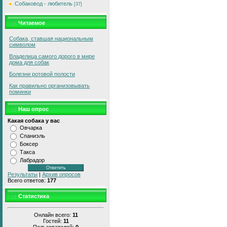
Собаковод - любитель
[37]
Читаемое
Собака, ставшая национальным
символом
Владелица самого дорого в мире
дома для собак
Болезни ротовой полости
Как правильно организовывать
поминки
Наш опрос
Какая собака у вас
Овчарка
Спаниэль
Боксер
Такса
Лабрадор
Результаты
|
Архив опросов
Всего ответов:
177
Статистика
Онлайн всего:
11
Гостей:
11
Пользователей:
0