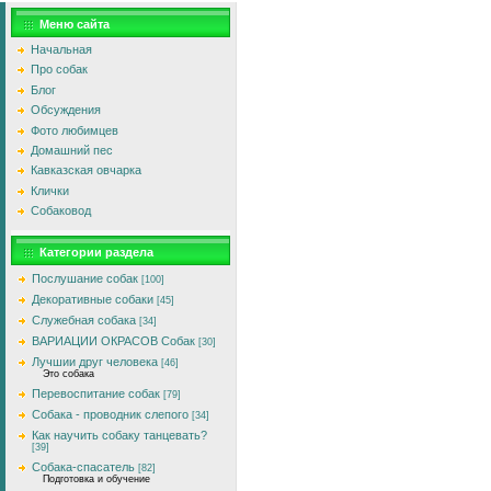
Меню сайта
Начальная
Про собак
Блог
Обсуждения
Фото любимцев
Домашний пес
Кавказская овчарка
Клички
Собаковод
Категории раздела
Послушание собак
[100]
Декоративные собаки
[45]
Служебная собака
[34]
ВАРИАЦИИ ОКРАСОВ Собак
[30]
Лучшии друг человека
[46]
Это собака
Перевоспитание собак
[79]
Собака - проводник слепого
[34]
Как научить собаку танцевать?
[39]
Собака-спасатель
[82]
Подготовка и обучение