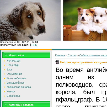
Воскресенье, 09.08.2026, 12:04
Приветствую Вас
Гость
|
RSS
Главн
Меню сайта
Главная
»
Статьи
»
Собаки изменившие ц
Начальная
Пес, не проигравший ни одно
Про собак
Во время англий
Блог
Обсуждения
одним из с
Фото любимцев
полководцев, с
Домашний пес
Кавказская овчарка
короля, был пр
Клички
Собаковод
пфальцграф. В 16
этого приро
Категории раздела