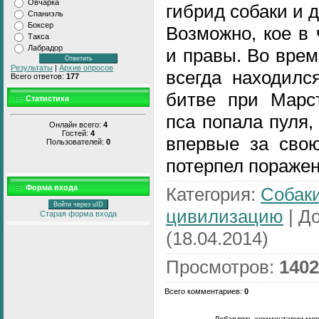
Овчарка
гибрид собаки и д
Спаниэль
Боксер
Возможно, кое в
Такса
Лабрадор
и правы. Во вре
Результаты
|
Архив опросов
всегда находилс
Всего ответов:
177
битве при Марст
Статистика
пса попала пуля,
Онлайн всего:
4
Гостей:
4
впервые за свою
Пользователей:
0
потерпел поражен
Форма входа
Категория
:
Собак
Войти через uID
цивилизацию
|
Д
Старая форма входа
(18.04.2014)
Просмотров
:
1402
Всего комментариев
:
0
Добавлять комментарии могу