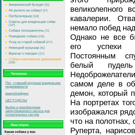
Американский бульдог
[61]
великолепного в
Не рычите на собаку!
[57]
кавалерии. Отв
Питбультерьер
[118]
Советы для владельцев собак
немало побед над
[147]
Собака телохранитель
[71]
Однако не все б
Поведение собаки
[154]
Уход за старой собакой
[477]
его успехи в
Немецкий курцхаар
[81]
Постоянным сп
Вкратце о породах
[117]
Собаки изменившие цивилизацию
белый пудел
[126]
Недоброжелатели
Читаемое
самом деле в об
Пес, ставший крупным владельцем
недвижимости
демон, который п
микроблейдинг
На портретах тог
ЦЕСТОДОЗЫ
Выбор и приобретение
изображался рядо
циркуляционного насоса для
отопительных систем
что на полотнах,
Наш опрос
Руперта, нарисо
Какая собака у вас