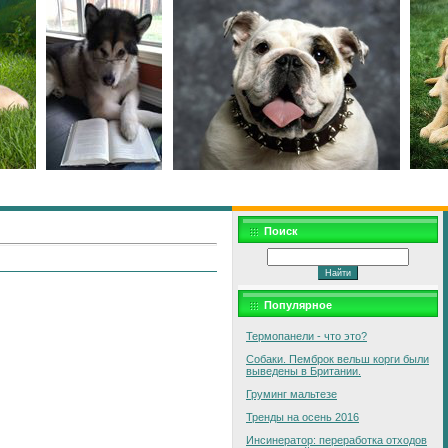
Поиск
Популярное
Термопанели - что это?
Собаки. Пемброк вельш корги были
выведены в Британии.
Груминг мальтезе
Тренды на осень 2016
Инсинератор: переработка отходов