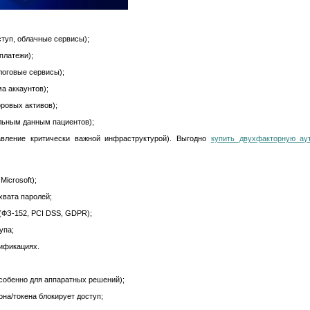
туп, облачные сервисы);
платежи);
логовые сервисы);
а аккаунтов);
ровых активов);
льным данным пациентов);
ление критически важной инфраструктурой). Выгодно
купить двухфакторную ау
icrosoft);
хвата паролей;
(ФЗ‑152, PCI DSS, GDPR);
упа;
тификациях.
собенно для аппаратных решений);
она/токена блокирует доступ;