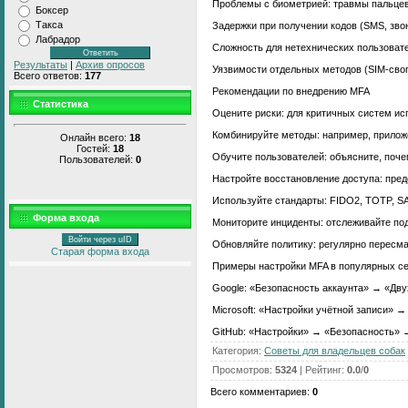
Проблемы с биометрией: травмы пальцев,
Боксер
Такса
Задержки при получении кодов (SMS, звон
Лабрадор
Сложность для нетехнических пользоват
Результаты
|
Архив опросов
Уязвимости отдельных методов (SIM‑своп
Всего ответов:
177
Рекомендации по внедрению MFA
Статистика
Оцените риски: для критичных систем ис
Комбинируйте методы: например, прилож
Онлайн всего:
18
Гостей:
18
Обучите пользователей: объясните, поче
Пользователей:
0
Настройте восстановление доступа: пред
Используйте стандарты: FIDO2, TOTP, S
Форма входа
Мониторите инциденты: отслеживайте по
Войти через uID
Обновляйте политику: регулярно пересма
Старая форма входа
Примеры настройки MFA в популярных с
Google: «Безопасность аккаунта» → «Дв
Microsoft: «Настройки учётной записи» 
GitHub: «Настройки» → «Безопасность»
Категория
:
Советы для владельцев собак
Просмотров
:
5324
|
Рейтинг
:
0.0
/
0
Всего комментариев
:
0