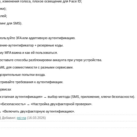
 изменения голоса, плохое освещение для Face ID;
ки);
елей;
инг для SMS).
пользуйте 3FA или адаптивную аутентификацию.
ение‑аутентификатор + резервные коды.
му MFA важна и как ей пользоваться.
оставьте способы разблокировки аккаунта при утере устройства.
AML для совместимости с разными сервисами.
дозрительные попытки входа.
тривайте требования к аутентификации.
ервисах
ухэтапная аутентификация» → выбор метода (SMS, приложение, ключи безопасности).
→ «Безопасность» → «Настройка двухфакторной проверки».
 → «Включить двухфакторную аутентификацию».
|
Добавил
:
psi-na
(16.03.2026)