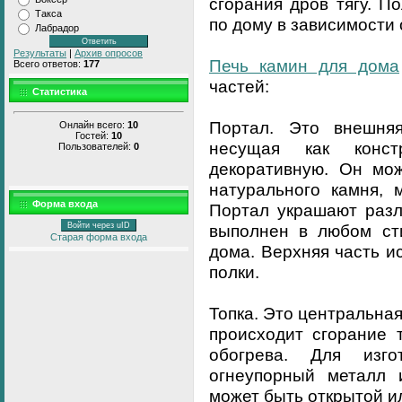
сгорания дров тягу. П
Такса
по дому в зависимости 
Лабрадор
Результаты
|
Архив опросов
Печь камин для дома
Всего ответов:
177
частей:
Статистика
Портал. Это внешняя
Онлайн всего:
10
Гостей:
10
несущая как конст
Пользователей:
0
декоративную. Он мож
натурального камня, 
Форма входа
Портал украшают разл
выполнен в любом ст
Войти через uID
Старая форма входа
дома. Верхняя часть и
полки.
Топка. Это центральная
происходит сгорание 
обогрева. Для изго
огнеупорный металл 
может быть открытой и