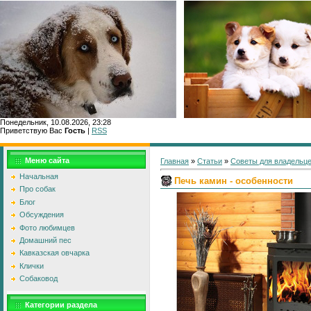
Понедельник, 10.08.2026, 23:28
Приветствую Вас
Гость
|
RSS
Главн
Меню сайта
Главная
»
Статьи
»
Советы для владельце
Начальная
Печь камин - особенности
Про собак
Блог
Обсуждения
Фото любимцев
Домашний пес
Кавказская овчарка
Клички
Собаковод
Категории раздела