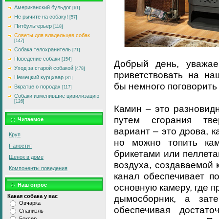
Американский бульдог
[61]
Не рычите на собаку!
[57]
Питбультерьер
[118]
Советы для владельцев собак
[147]
Собака телохранитель
[71]
Поведение собаки
[154]
Добрый день, уважае
Уход за старой собакой
[478]
приветствовать на на
Немецкий курцхаар
[81]
бы немного поговорить 
Вкратце о породах
[117]
Собаки изменившие цивилизацию
[126]
Камин – это разновид
путем сгорания тве
Читаемое
вариант – это дрова, к
Круп
но можно топить ка
Паностит
брикетами или пеллетам
Щенок в доме
воздуха, создаваемой 
Компоненты поведения
канал обеспечивает п
основную камеру, где п
Наш опрос
дымосборник, а зат
Какая собака у вас
Овчарка
обеспечивая достато
Спаниэль
Боксер