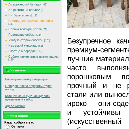
Американский бульдог
[61]
Не рычите на собаку!
[57]
Питбультерьер
[118]
Советы для владельцев собак
[147]
Собака телохранитель
[71]
Поведение собаки
[154]
Безупречное кач
Уход за старой собакой
[476]
Немецкий курцхаар
[81]
премиум-сегме
Вкратце о породах
[117]
лучшие материал
Собаки изменившие цивилизацию
[126]
часто выполн
Читаемое
порошковым по
Разведение питбультерьеров
прочный и не р
Поведенческие портреты групп
пород
стали или выносл
Котёнок мейн-кун: как сделать
правильный выбор
ироко — они сод
«Дело жизни»
и устойчивы 
Наш опрос
(искусственны
Какая собака у вас
Овчарка