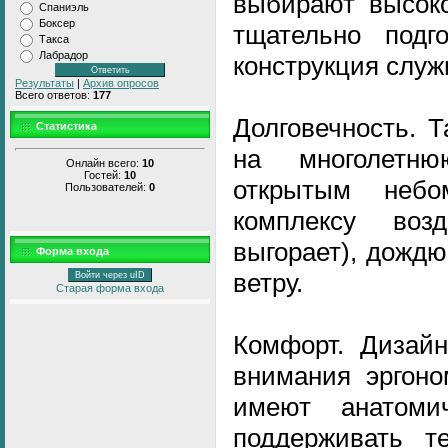
выбирают высоко
Спаниэль
Боксер
тщательно под
Такса
Лабрадор
конструкция служ
Результаты
|
Архив опросов
Всего ответов:
177
Долговечность. 
Статистика
на многолетн
Онлайн всего:
10
Гостей:
10
открытым неб
Пользователей:
0
комплексу воз
выгорает), дождю
Форма входа
ветру.
Войти через uID
Старая форма входа
Комфорт. Дизай
внимания эргоно
имеют анатоми
поддерживать т