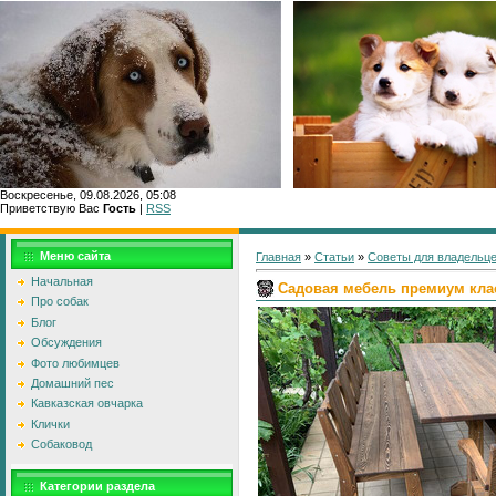
Воскресенье, 09.08.2026, 05:08
Приветствую Вас
Гость
|
RSS
Главн
Меню сайта
Главная
»
Статьи
»
Советы для владельце
Начальная
Садовая мебель премиум кла
Про собак
Блог
Обсуждения
Фото любимцев
Домашний пес
Кавказская овчарка
Клички
Собаковод
Категории раздела