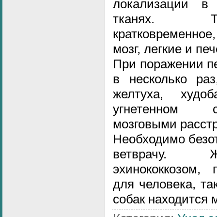
локализации в
тканях. Т
кратковременное
мозг, легкие и пе
При поражении п
в несколько раз
желтуха, худо
угнетенном с
мозговыми расст
Hеобходимо безот
ветврачу. Ж
эхинококкозом, 
для человека, та
собак находится м