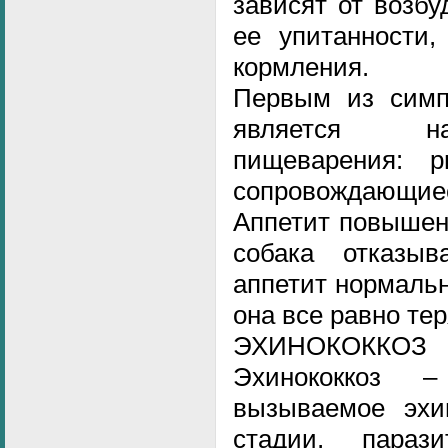
зависят от возбу
ее упитанности,
кормления.
Первым из симп
является н
пищеварения: р
сопровождающиес
Аппетит повышен
собака отказы
аппетит нормальн
она все равно тер
ЭХИНОКОККОЗ
Эхинококкоз –
вызываемое эхи
стадии, пара