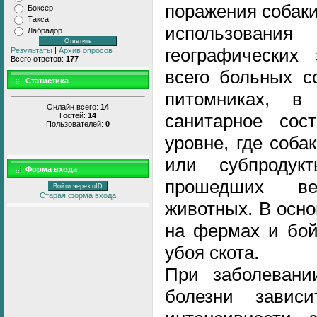
поражения собаки
Боксер
Такса
использовани
Лабрадор
географических
Результаты
|
Архив опросов
Всего ответов:
177
всего больных с
Статистика
питомниках, в 
Онлайн всего:
14
санитарное сос
Гостей:
14
Пользователей:
0
уровне, где соб
или субпроду
Форма входа
прошедших ве
Войти через uID
Старая форма входа
животных. В осн
на фермах и бой
убоя скота.
При заболевани
болезни завис