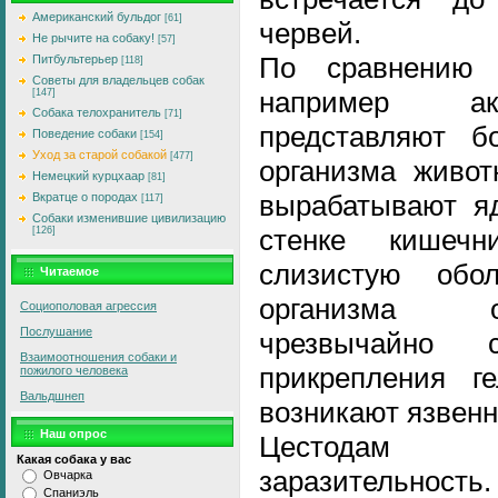
Американский бульдог
[61]
червей.
Не рычите на собаку!
[57]
По сравнению 
Питбультерьер
[118]
Советы для владельцев собак
например ак
[147]
Собака телохранитель
[71]
представляют б
Поведение собаки
[154]
Уход за старой собакой
[477]
организма живот
Немецкий курцхаар
[81]
вырабатывают яд
Вкратце о породах
[117]
Собаки изменившие цивилизацию
стенке кишечн
[126]
слизистую обо
Читаемое
организма о
Социополовая агрессия
Послушание
чрезвычайно 
Взаимоотношения собаки и
прикрепления ге
пожилого человека
Вальдшнеп
возникают язвен
Наш опрос
Цестодам п
Какая собака у вас
заразительно
Овчарка
Спаниэль