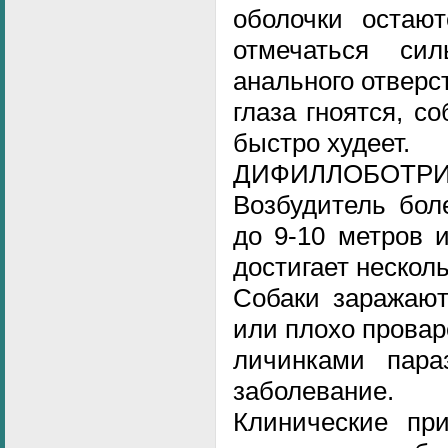
оболочки остаю
отмечаться си
анального отверс
глаза гноятся, с
быстро худеет.
ДИФИЛЛОБОТР
Возбудитель бол
до 9-10 метров 
достигает нескол
Собаки заражают
или плохо прова
личинками параз
заболевание.
Клинические при