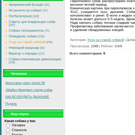
Пироплазмоз собак распространен очаго
весенне-летний период.
Американский бульдог
[61]
Клиническая картина при пироплазмозе х
Не рычите на собаку!
[57]
41±С, учащаются пуьс, дыхание. Соба
конъюнктивит и ринит. В моче и жидких
Питбультерьер
[118]
болезнь может длиться 3–5 недель. Щенки
Советы для владельцев собак
Hадо напоить собаку теплым сладким чае
[147]
Профилактика заболевания заключается 
и удаление обнаруженных клещей.
Собака телохранитель
[71]
Поведение собаки
[154]
Категория
:
Уход за старой собакой
|
Доба
Уход за старой собакой
[476]
Просмотров
:
1349
|
Рейтинг
:
0.0
/
0
Немецкий курцхаар
[81]
Всего комментариев
:
0
Вкратце о породах
[117]
Собаки изменившие цивилизацию
[126]
Читаемое
Кроссовки yeezy boost 35
«Майкл Джордан» среди собак
КАК ВОЗБУДИТЬ ДЫXАHИЕ
Пудель
Наш опрос
Какая собака у вас
Овчарка
Спаниэль
Боксер