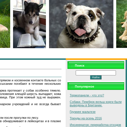
Поиск
прямом и косвенном контакте больных со
сыхании погибают в течение нескольких
Популярное
рма протекает у собак особенно тяжело.
сположения клещей шерсть выпадает, кожа
Термопанели - что это?
овица. При этом кожный зуд не выражен.
Собаки. Пемброк вельш корги были
инарном учреждений и не всегда бывает
выведены в Британии.
Груминг мальтезе
ли после прогулки по лесу.
Тренды на осень 2016
в обнаруживают в лейкоцитах и в плазме
Инсинератор: переработка отходов