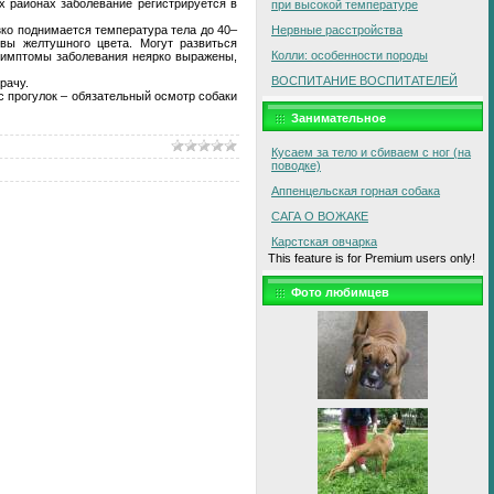
х районах заболевание регистрируется в
при высокой температуре
зко поднимается температура тела до 40–
Нервные расстройства
вы желтушного цвета. Могут развиться
Колли: особенности породы
 симптомы заболевания неярко выражены,
ВОСПИТАНИЕ ВОСПИТАТЕЛЕЙ
рачу.
 прогулок – обязательный осмотр собаки
Занимательное
Кусаем за тело и сбиваем с ног (на
поводке)
Аппенцельская горная собака
САГА О ВОЖАКЕ
Карстская овчарка
This feature is for Premium users only!
Фото любимцев