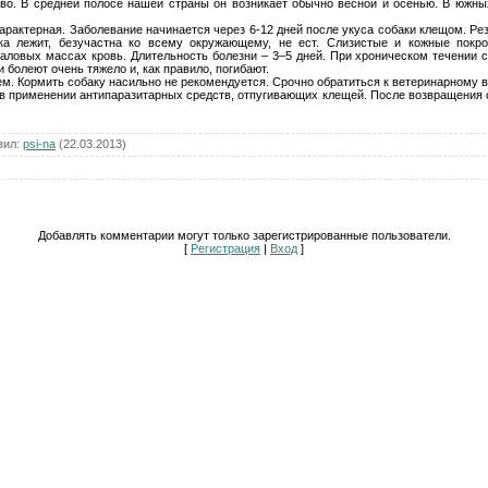
во. В средней полосе нашей страны он возникает обычно весной и осенью. В южны
арактерная. Заболевание начинается через 6-12 дней после укуса собаки клещом. Ре
ка лежит, безучастна ко всему окружающему, не ест. Слизистые и кожные покро
 каловых массах кровь. Длительность болезни – 3–5 дней. При хроническом течении
 болеют очень тяжело и, как правило, погибают.
м. Кормить собаку насильно не рекомендуется. Срочно обратиться к ветеринарному в
в применении антипаразитарных средств, отпугивающих клещей. После возвращения с
вил
:
psi-na
(22.03.2013)
Добавлять комментарии могут только зарегистрированные пользователи.
[
Регистрация
|
Вход
]