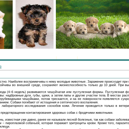
Главная
|
Регистрация
|
Вход
й
стно. Наиболее восприимчивы к нему молодые животные. Заражение происходит при 
ойчивы во внешней среде, сохраняют жизнеспособность только до 10 дней. При вы
ода (4–6 недель) развиваются чешуйчатая или пустулезная формы. Пустулезная фо
ы: надбровные дуги, губы, щеки, а затем лапы и другие участки тела. В местах ра
трубевидными чешуйками, потом трескается, и на ее поверхности появляется сукр
нием. Собаки погибают от истощения и септического воспаления.
и лабораторного исследования соскобов кожи. Лечение проводится только в ветер
 предотвращении контактирования здоровых собак с бродячими животными.
нь, известная уже давно, ранее ее называли лесной болезнью, так как собаки заболева
 – пироплазмой собачьей, которая поражает эритроциты крови. Кроме того, паразито
 клещи.