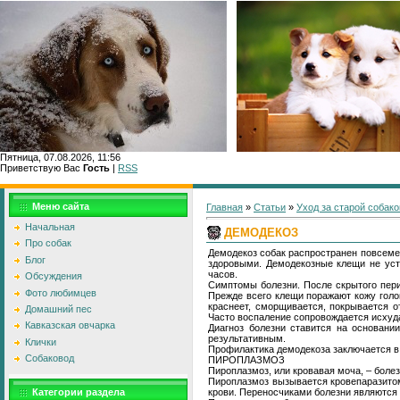
Пятница, 07.08.2026, 11:56
Приветствую Вас
Гость
|
RSS
Меню сайта
Главная
»
Статьи
»
Уход за старой собако
Начальная
ДЕМОДЕКОЗ
Про собак
Демодекоз собак распространен повсеме
Блог
здоровыми. Демодекозные клещи не уст
часов.
Обсуждения
Симптомы болезни. После скрытого пери
Фото любимцев
Прежде всего клещи поражают кожу голов
краснеет, сморщивается, покрывается о
Домашний пес
Часто воспаление сопровождается исхуда
Кавказская овчарка
Диагноз болезни ставится на основани
результативным.
Клички
Профилактика демодекоза заключается в
Собаковод
ПИРОПЛАЗМОЗ
Пироплазмоз, или кровавая моча, – болез
Пироплазмоз вызывается кровепаразитом
крови. Переносчиками болезни являются
Категории раздела