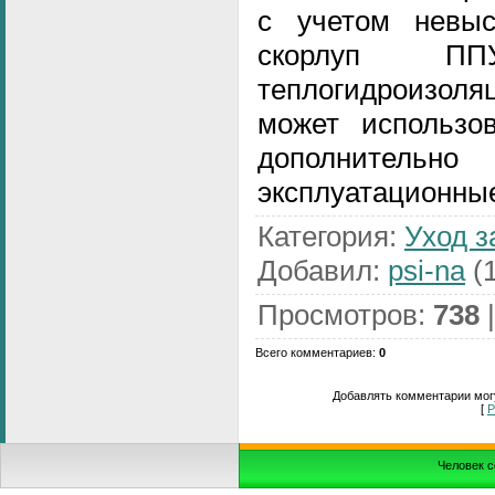
с учетом невыс
скорлуп ПП
теплогидроизоля
может использов
дополнит
эксплуатационные
Категория
:
Уход з
Добавил
:
psi-na
(1
Просмотров
:
738
Всего комментариев
:
0
Добавлять комментарии могу
[
Р
Человек с