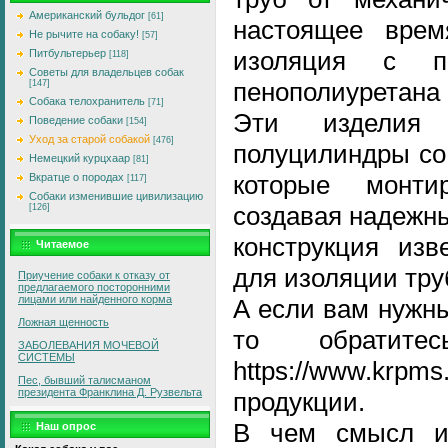
Американский бульдог
[61]
настоящее врем
Не рычите на собаку!
[57]
изоляция с п
Питбультерьер
[118]
Советы для владельцев собак
пенополиуретана 
[147]
Собака телохранитель
[71]
Эти изделия 
Поведение собаки
[154]
Уход за старой собакой
[476]
полуцилиндры со
Немецкий курцхаар
[81]
которые монти
Вкратце о породах
[117]
Собаки изменившие цивилизацию
создавая надежн
[126]
конструкция изв
Читаемое
для изоляции тру
Приучение собаки к отказу от
предлагаемого посторонними
лицами или найденного корма
А если вам нуж
Ложная щенность
то обратит
ЗАБОЛЕВАHИЯ МОЧЕВОЙ
СИСТЕМЫ
https://www.krpms
Пес, бывший талисманом
президента Франклина Д. Рузвельта
продукции.
В чем смысл ис
Наш опрос