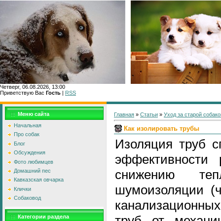
Четверг, 06.08.2026, 13:00
Приветствую Вас
Гость
|
RSS
Главн
Меню сайта
Главная
»
Статьи
»
Уход за старой собако
Начальная
Как изолировать трубы
Про собак
Изоляция труб с
Блог
Обсуждения
эффективности 
Фото любимцев
снижению теп
Домашний пес
Кавказская овчарка
шумоизоляции (ч
Клички
Собаковод
канализационных
труб от механи
Категории раздела