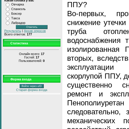
Какая собака у вас
ППУ?
Овчарка
Спаниэль
Во-первых, про
Боксер
Такса
снижение утечки
Лабрадор
труба отопл
Результаты
|
Архив опросов
Всего ответов:
177
водоснабжения т
Статистика
изолированная 
Онлайн всего:
17
вторых, вследст
Гостей:
17
Пользователей:
0
эксплуатации
скорлупой ППУ, до
Форма входа
существенно с
Войти через uID
Старая форма входа
ремонт и экспл
Пенополиурета
следовательно, 
механических 