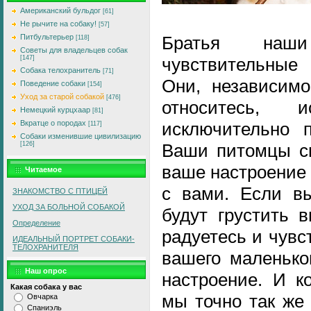
Американский бульдог
[61]
Не рычите на собаку!
[57]
Питбультерьер
Братья наш
[118]
Советы для владельцев собак
[147]
чувствительные
Собака телохранитель
[71]
Они, независимо
Поведение собаки
[154]
Уход за старой собакой
[476]
относитесь,
Немецкий курцхаар
[81]
Вкратце о породах
исключительно п
[117]
Собаки изменившие цивилизацию
[126]
Ваши питомцы сп
ваше настроение 
Читаемое
с вами. Если вы
ЗНАКОМСТВО С ПТИЦЕЙ
УХОД ЗА БОЛЬНОЙ СОБАКОЙ
будут грустить 
Определение
радуетесь и чувст
ИДЕАЛЬНЫЙ ПОРТРЕТ СОБАКИ-
ТЕЛОХРАНИТЕЛЯ
вашего маленько
Наш опрос
настроение. И к
Какая собака у вас
мы точно так же
Овчарка
Спаниэль