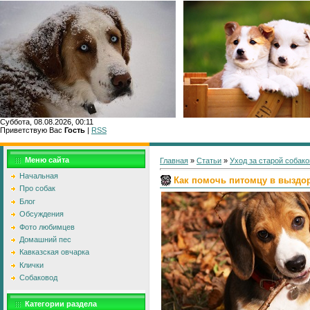
Суббота, 08.08.2026, 00:11
Приветствую Вас
Гость
|
RSS
Главн
Меню сайта
Главная
»
Статьи
»
Уход за старой собако
Начальная
Как помочь питомцу в выздо
Про собак
Блог
Обсуждения
Фото любимцев
Домашний пес
Кавказская овчарка
Клички
Собаковод
Категории раздела