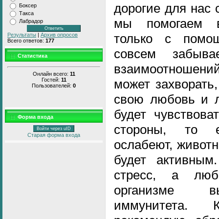
дорогие для нас 
Боксер
Такса
мы помогаем в
Лабрадор
только с помо
Результаты
|
Архив опросов
Всего ответов:
177
совсем забыв
Статистика
взаимоотношен
Онлайн всего:
11
Гостей:
11
может захворать
Пользователей:
0
свою любовь и л
будет чувствова
Форма входа
стороны, то 
Войти через uID
Старая форма входа
ослабеют, животн
будет активным
стресс, а лю
организме в
иммунитета.