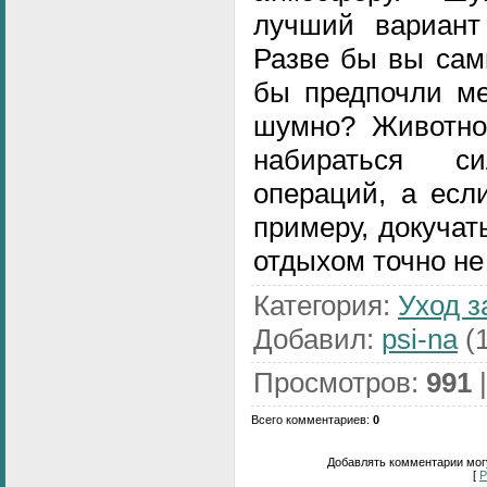
лучший вариант
Разве бы вы сам
бы предпочли ме
шумно? Животно
набираться с
операций, а если
примеру, докучат
отдыхом точно н
Категория
:
Уход з
Добавил
:
psi-na
(1
Просмотров
:
991
Всего комментариев
:
0
Добавлять комментарии могу
[
Р