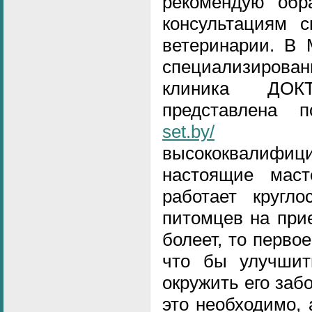
рекомендую обр
консультациям с
ветеринарии. В 
специализиро
клиника ДОК
представлена
set.by/
Там
высококвалифици
настоящие маст
работает кругл
питомцев на при
болеет, то перво
что бы улучшить
окружить его заб
это необходимо, 