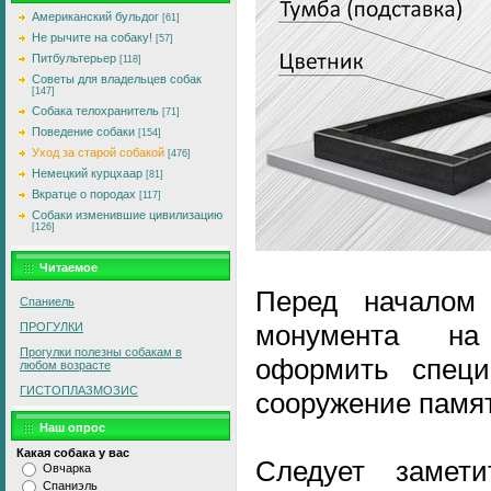
Американский бульдог
[61]
Не рычите на собаку!
[57]
Питбультерьер
[118]
Советы для владельцев собак
[147]
Собака телохранитель
[71]
Поведение собаки
[154]
Уход за старой собакой
[476]
Немецкий курцхаар
[81]
Вкратце о породах
[117]
Собаки изменившие цивилизацию
[126]
Читаемое
Перед началом
Спаниель
монумента на
ПРОГУЛКИ
Прогулки полезны собакам в
оформить специ
любом возрасте
ГИСТОПЛАЗМОЗИС
сооружение памя
Наш опрос
Какая собака у вас
Следует замети
Овчарка
Спаниэль