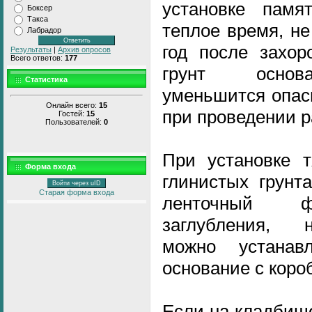
установке памя
Боксер
Такса
теплое время, н
Лабрадор
год после захор
Результаты
|
Архив опросов
Всего ответов:
177
грунт основа
Статистика
уменьшится опас
Онлайн всего:
15
при проведении р
Гостей:
15
Пользователей:
0
При установке т
Форма входа
глинистых грунт
Войти через uID
Старая форма входа
ленточный фу
заглубления, 
можно устанав
основание с коро
Если на кладбищ