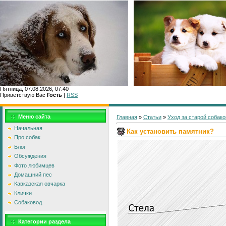
Пятница, 07.08.2026, 07:40
Приветствую Вас
Гость
|
RSS
Главн
Меню сайта
Главная
»
Статьи
»
Уход за старой собако
Начальная
Как установить памятник?
Про собак
Блог
Обсуждения
Фото любимцев
Домашний пес
Кавказская овчарка
Клички
Собаковод
Категории раздела