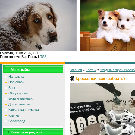
Суббота, 08.08.2026, 19:01
Приветствую Вас
Гость
|
RSS
Главн
Меню сайта
Главная
»
Статьи
»
Уход за старой собако
Начальная
Кроссовки: как выбрать?
Про собак
Блог
Обсуждения
Фото любимцев
Домашний пес
Кавказская овчарка
Клички
Собаковод
Категории раздела