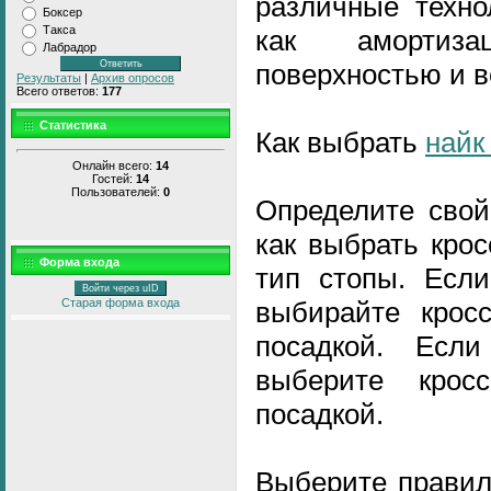
различные техно
Боксер
Такса
как амортиз
Лабрадор
поверхностью и 
Результаты
|
Архив опросов
Всего ответов:
177
Статистика
Как выбрать
найк
Онлайн всего:
14
Гостей:
14
Пользователей:
0
Определите свой
как выбрать крос
Форма входа
тип стопы. Если
Войти через uID
выбирайте крос
Старая форма входа
посадкой. Есл
выберите крос
посадкой.
Выберите правил