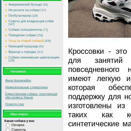
Американский бульдог
[61]
Не рычите на собаку!
[57]
Питбультерьер
[118]
Советы для владельцев собак
[147]
Собака телохранитель
[71]
Поведение собаки
[154]
Уход за старой собакой
[476]
Немецкий курцхаар
[81]
Кроссовки - это
Вкратце о породах
[117]
Собаки изменившие цивилизацию
для занятий
[126]
повседневного
Читаемое
имеют легкую и
Фила бразилейро
которая обес
Нежелательные стереотипы
поддержку для но
Единственная собака, посетившая
оба полюса Земли
изготовлены из 
Осмотр глаз
таких как к
Наш опрос
Какая собака у вас
синтетические м
Овчарка
Спаниэль