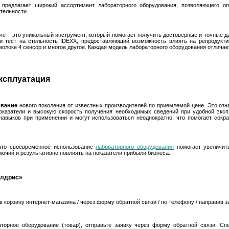
 предлагает широкий ассортимент лабораторного оборудования, позволяющего о
тельности.
ге – это уникальный инструмент, который помогает получить достоверные и точные д
ти тест на стельность IDEXX, предоставляющий возможность влиять на репродуктив
 молоке 4 сенсор и многое другое. Каждая модель лабораторного оборудования отлич
ксплуатация
ование
нового поколения от известных производителей по приемлемой цене. Это озна
казатели и высокую скорость получения необходимых сведений при удобной эксп
навыков при применении и могут использоваться неоднократно, что помогает сокр
что своевременное использование
лабораторного оборудования
помогает увеличить
чий и результативно повлиять на показатели прибыли бизнеса.
Олдрис»
в корзину интернет-магазина / через форму обратной связи / по телефону / направив з
торное оборудование (товар), отправьте заявку через форму обратной связи. Сп