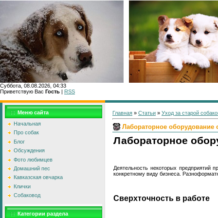
Суббота, 08.08.2026, 04:33
Приветствую Вас
Гость
|
RSS
Меню сайта
Главная
»
Статьи
»
Уход за старой собако
Начальная
Лабораторное оборудование 
Про собак
Лабораторное обор
Блог
Обсуждения
Фото любимцев
Деятельность некоторых предприятий п
Домашний пес
конкретному виду бизнеса. Разноформат
Кавказская овчарка
Клички
Собаковод
Сверхточность в работе
Категории раздела