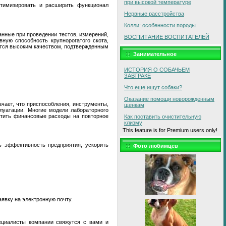
при высокой температуре
птимизировать и расширить функционал
Нервные расстройства
Колли: особенности породы
анные при проведении тестов, измерений,
ВОСПИТАНИЕ ВОСПИТАТЕЛЕЙ
ную способность крупнорогатого скота,
ается высоким качеством, подтвержденным
Занимательное
ИСТОРИЯ О СОБАЧЬЕМ
ЗАВТРАКЕ
Что еще ищут собаки?
Оказание помощи новорожденным
чает, что приспособления, инструменты,
щенкам
луатации. Многие модели лабораторного
атить финансовые расходы на повторное
Как поставить очистительную
клизму
This feature is for Premium users only!
 эффективность предприятия, ускорить
Фото любимцев
аявку на электронную почту.
ециалисты компании свяжутся с вами и