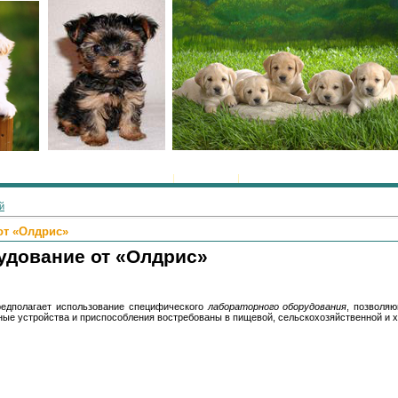
Главная
|
Регистрация
|
Вход
й
от «Олдрис»
удование от «Олдрис»
редполагает использование специфического
лабораторного оборудования
, позволя
ные устройства и приспособления востребованы в пищевой, сельскохозяйственной и х