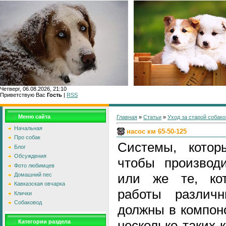
Четверг, 06.08.2026, 21:10
Приветствую Вас
Гость
|
RSS
Главн
Меню сайта
Главная
»
Статьи
»
Уход за старой собако
Начальная
насос км 65-50-125
Про собак
Системы, котор
Блог
Обсуждения
чтобы производи
Фото любимцев
или же те, ко
Домашний пес
Кавказская овчарка
работы различн
Клички
Собаковод
должны в компон
несколько таких 
Категории раздела