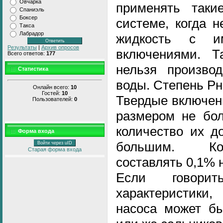
Овчарка
применять таки
Спаниэль
Боксер
системе, когда 
Такса
Лабрадор
жидкость с и
Результаты
|
Архив опросов
включениями. Т
Всего ответов:
177
нельзя производ
Статистика
воды. Степень Рн
Онлайн всего:
10
Гостей:
10
Твердые включени
Пользователей:
0
размером не бол
количество их д
Форма входа
большим. Ко
Войти через uID
Старая форма входа
составлять 0,1% 
Если говорит
характеристики
насоса может бы