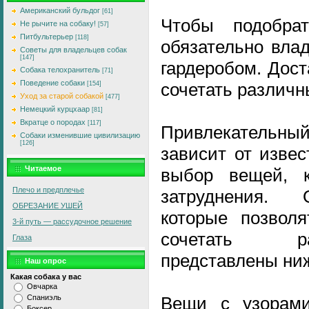
Американский бульдог
[61]
Чтобы подобра
Не рычите на собаку!
[57]
Питбультерьер
[118]
обязательно вла
Советы для владельцев собак
[147]
гардеробом. Дост
Собака телохранитель
[71]
Поведение собаки
сочетать различн
[154]
Уход за старой собакой
[477]
Немецкий курцхаар
[81]
Вкратце о породах
[117]
Привлекатель
Собаки изменившие цивилизацию
[126]
зависит от изве
Читаемое
выбор вещей, к
Плечо и предплечье
затруднения. 
ОБРЕЗАНИЕ УШЕЙ
которые позволя
3-й путь — рассудочное решение
сочетать р
Глаза
представлены ни
Наш опрос
Какая собака у вас
Овчарка
Вещи с узорами
Спаниэль
Боксер