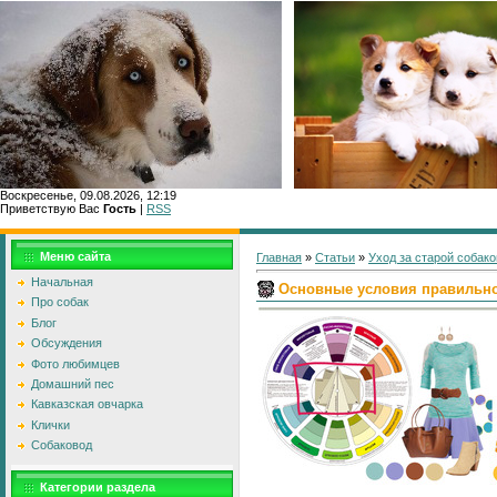
Воскресенье, 09.08.2026, 12:19
Приветствую Вас
Гость
|
RSS
Главн
Меню сайта
Главная
»
Статьи
»
Уход за старой собако
Начальная
Основные условия правильно
Про собак
Блог
Обсуждения
Фото любимцев
Домашний пес
Кавказская овчарка
Клички
Собаковод
Категории раздела