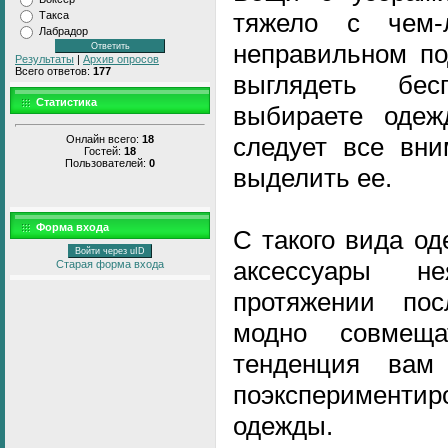
тяжело с чем-
Такса
Лабрадор
неправильном по
Результаты
|
Архив опросов
Всего ответов:
177
выглядеть бе
Статистика
выбираете одеж
следует все вни
Онлайн всего:
18
Гостей:
18
Пользователей:
0
выделить ее.
Форма входа
С такого вида о
Войти через uID
аксессуары н
Старая форма входа
протяжении пос
модно совмещ
тенденция ва
поэкспериментир
одежды.