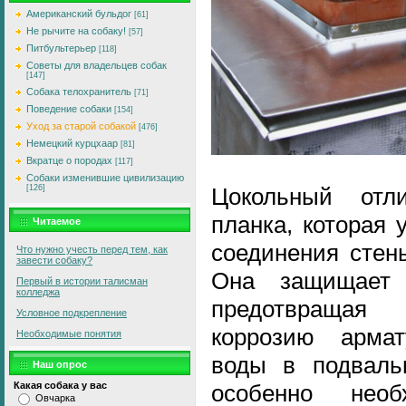
Американский бульдог
[61]
Не рычите на собаку!
[57]
Питбультерьер
[118]
Советы для владельцев собак
[147]
Собака телохранитель
[71]
Поведение собаки
[154]
Уход за старой собакой
[476]
Немецкий курцхаар
[81]
Вкратце о породах
[117]
Собаки изменившие цивилизацию
Цокольный от
[126]
планка, которая 
Читаемое
соединения стен
Что нужно учесть перед тем, как
завести собаку?
Она защищает 
Первый в истории талисман
колледжа
предотвращая
Условное подкрепление
коррозию арма
Необходимые понятия
воды в подваль
Наш опрос
особенно нео
Какая собака у вас
Овчарка