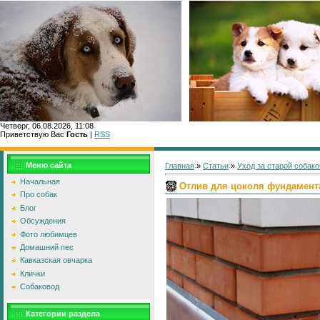
Четверг, 06.08.2026, 11:08
Приветствую Вас
Гость
|
RSS
Главн
Меню сайта
Главная
»
Статьи
»
Уход за старой собако
Начальная
Отлив для цоколя фундамент
Про собак
Блог
Обсуждения
Фото любимцев
Домашний пес
Кавказская овчарка
Клички
Собаковод
Категории раздела