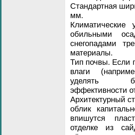
Стандартная шири
мм.
Климатические 
обильными ос
снегопадами тр
материалы.
Тип почвы. Если 
влаги (наприме
уделять б
эффективности о
Архитектурный ст
облик капитальн
впишутся плас
отделке из сай