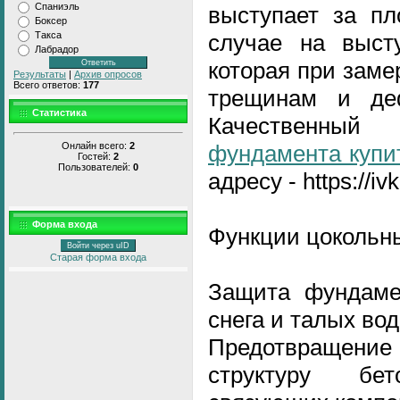
Спаниэль
выступает за пл
Боксер
случае на высту
Такса
Лабрадор
которая при заме
Результаты
|
Архив опросов
Всего ответов:
177
трещинам и деф
Статистика
Качественны
Онлайн всего:
2
фундамента купи
Гостей:
2
Пользователей:
0
адресу - https://iv
Форма входа
Функции цокольн
Войти через uID
Старая форма входа
Защита фундаме
снега и талых вод
Предотвращение 
структуру б