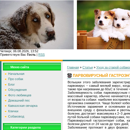
Четверг, 06.08.2026, 13:52
Приветствую Вас
Гость
|
RSS
Меню сайта
Главная
»
Статьи
»
Уход за старой собако
Начальная
ПАРВОВИРУСНЫЙ ГАСТРОЭН
Про собак
Вспышки этого заболевания зарегистри
Блог
парвовирус – самый мелкий вирус, когд
также при нагревании до 60±С в течение 
Обсуждения
Заболеваемость собак парвовирусным г
Фото любимцев
массовый характер, обычно начинается р
от возраста собаки: наиболее восприимч
Домашний пес
организма снижаются. Чаще болеют кобе
Кавказская овчарка
Источником заражения и основными ра
внешнюю среду с фекальными и рвотны
Клички
болезни, достигает максимума к 2–3 дн
Собаковод
путей больной собаки парвовирусами, п
Парвовирусный гастроэнтерит собак, к
болезни длится от 24 часов до трех дней,
Заболевание протекает в двух формах: 
Категории раздела