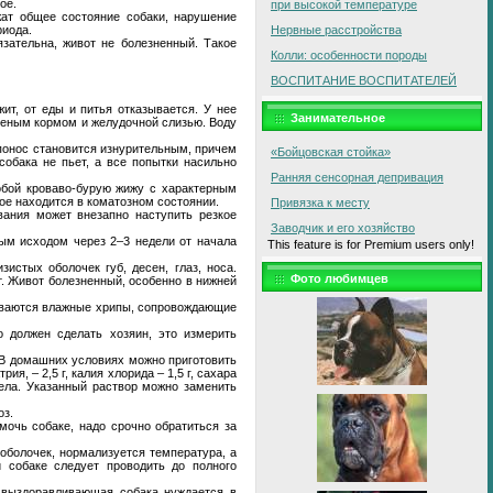
ое.
при высокой температуре
жат общее состояние собаки, нарушение
риода.
Нервные расстройства
язательна, живот не болезненный. Такое
Колли: особенности породы
ВОСПИТАНИЕ ВОСПИТАТЕЛЕЙ
ит, от еды и питья отказывается. У нее
Занимательное
реным кормом и желудочной слизью. Воду
 понос становится изнурительным, причем
«Бойцовская стойка»
обака не пьет, а все попытки насильно
Ранняя сенсорная депривация
обой кроваво-бурую жижу с характерным
ое находится в коматозном состоянии.
Привязка к месту
вания может внезапно наступить резкое
Заводчик и его хозяйство
ным исходом через 2–3 недели от начала
This feature is for Premium users only!
истых оболочек губ, десен, глаз, носа.
Фото любимцев
т. Живот болезненный, особенно в нижней
шиваются влажные хрипы, сопровождающие
о должен сделать хозяин, это измерить
 В домашних условиях можно приготовить
я, – 2,5 г, калия хлорида – 1,5 г, сахара
ела. Указанный раствор можно заменить
оз.
очь собаке, надо срочно обратиться за
оболочек, нормализуется температура, а
 собаке следует проводить до полного
: выздоравливающая собака нуждается в