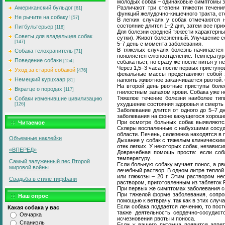
молодых собак – одинаковые симптомы за
Различают три степени тяжести течени
Американский бульдог
[61]
функций желудочно-кишечного тракта, ст
Не рычите на собаку!
[57]
В легких случаях у собак отмечаются н
состояние длится 1–2 дня, затем все при
Питбультерьер
[118]
Для болезни средней тяжести характерны 
Советы для владельцев собак
сутки). Живот болезненный. Улучшение с
[147]
5-7 день с момента заболевания.
В тяжелых случаях болезнь начинается 
Собака телохранитель
[71]
появляется слюноотделение. Температур
Поведение собаки
[154]
собака пьет, но сразу же после питья у 
Через 1,5–3 часа после первых приступо
Уход за старой собакой
[476]
фекальные массы представляют собой з
Немецкий курцхаар
напоить животное заканчивается рвотой.
[81]
На второй день рвотные приступы боле
Вкратце о породах
[117]
гнилостным запахом крови. Собака уже н
Тяжелое течение болезни наиболее тип
Собаки изменившие цивилизацию
ухудшение состояния здоровья и смерть 
[126]
Заболевание длится от одного до 5–7 д
заболевания на фоне кажущегося хороше
При осмотре больных собак выявляются 
Читаемое
Склеры воспаленные с набухшими сосудам
области. Печень, селезенка находятся в
Объемные наклейки
Дыхание у собак с тяжелым клиническим
отек легких. У некоторых собак, независ
«ВПЕРЕД»
Доврачебная помощь проста: если соба
температуру.
Самый залуженный пес Второй
Если больную собаку мучает понос, а р
мировой войны
лечебный раствор. В одном литре теплой п
или глюкозы – 20 г. Этим раствором н
Свадьба в стиле тиффани
раствором, приготовленным из таблеток 
При первых же симптомах заболевания со
При тяжелой форме заболевания, сопро
Наш опрос
помощью к ветврачу, так как в этих слу
Если собака поддается лечению, то пос
Какая собака у вас
также деятельность сердечно-сосудис
Овчарка
исчезновения рвоты и поноса.
Спаниэль
Если у вашего питомца появится аппет