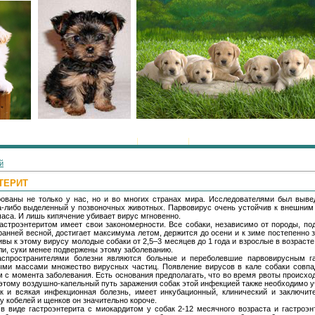
Главная
|
Регистрация
|
Вход
й
ТЕРИТ
рованы не только у нас, но и во многих странах мира. Исследователями был выве
а-либо выделенный у позвоночных животных. Парвовирус очень устойчив к внешним в
часа. И лишь кипячение убивает вирус мгновенно.
астроэнтеритом имеет свои закономерности. Все собаки, независимо от породы, по
анней весной, достигает максимума летом, держится до осени и к зиме постепенно 
ивы к этому вирусу молодые собаки от 2,5–3 месяцев до 1 года и взрослые в возрасте
ли, суки менее подвержены этому заболеванию.
спространителями болезни являются больные и переболевшие парвовирусным г
ми массами множество вирусных частиц. Появление вирусов в кале собаки совпад
ям с момента заболевания. Есть основания предполагать, что во время рвоты происх
оэтому воздушно-капельный путь заражения собак этой инфекцией также необходимо у
ак и всякая инфекционная болезнь, имеет инкубационный, клинический и заключи
 у кобелей и щенков он значительно короче.
в виде гастроэнтерита с миокардитом у собак 2-12 месячного возраста и гастроэн