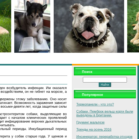
Поиск
ден возбудитель инфекции. Им оказался
оздействиям, он не гибнет на морозе, а
Популярное
двержены этому заболеванию. Оно носит
затихает. Возможность заражения зависит
Термопанели - что это?
 восьми-девяти лет, когда защитные силы
Собаки. Пемброк вельш корги были
астроэнтеритом собаки, выделяющие во
выведены в Британии.
ает с началом клинических проявлений
одит инфицирование верхних дыхательных
Груминг мальтезе
читывать.
тельный периоды. Инкубационный период
Тренды на осень 2016
терита у собак старше года. У щенков и
Инсинератор: переработка отходов