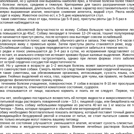
болевания, но у щенков они выражены наиболее ярко, а течение болезни более тяжел
я болезни: легкую, среднюю и тяжелую. Критериями для такого разграничения слу
епень обезвоживания, длительность болезни, а также характер восстановительного пе
еярко выраженная апатия, некоторое снижение аппетита, жидкий стул. Рвота необ
ходит в норму. Животное охотно ест, к 3–5 дню нормализуется стул.
такие симптомы: отказ от еды, поносы (до 5–8 раз), приступы рвоты (до 3–5 раз в
остояния наблюдается на
с апатии, абсолютной безучастности ко всему. Собака большую часть времени леж
а повышается до 40±С. Собаку лихорадит в течение 12–24 часов, тошнит полуперева
нее начинается приступ рвоты, после которого она выглядит совсем ослабевшей.
в рвоты начинается понос: кал жидкий, обычного цвета и запаха. Уже через 3–6 часов
ловонную жижу с примесью крови. Затем приступы рвоты становятся реже, воду с
 Ослабевшая собака с трудом передвигается и старается забиться в темное место.
е редки и понос уменьшается до 3–4 раз в сутки, но испражнения представляют с
е встает, из анального отверстия истекают кроваво-бурые каловые выделения. Животн
ично для парвовирусного гастроэнтерита, однако при легких формах этого заболе
от острой сердечно-сосудистой недостаточности.
ней. Но у щенков в возрасте до 1–2 месяцев болезнь может закончиться смертель
го самочувствия собаки. Смерть является следствием поражения сердечной мышцы.
такие симптомы, как обезвоживание организма, интоксикация, сухость языка, слиз
и. Гнойных выделений из носа, глаз, характерных для чумы, как правило, не бывае
 пределах физиологических границ нормы.
 течением болезни учащенное, поверхностное. У собак в возрасте 8-10 лет прослу
имо от их возраста, отмечаются коматозное состояние, судороги.
ка отказывается от пищи, насильно кормить и поить ее не следует. Первое, чт
воты нет, необходимо постараться возместить ей потерю жидкости и микроэлементов.
итьевой воды растворить поваренной соли – 3,5 г, пищевой соды, или бикарбоната натри
еобходимо поить собаку небольшими порциями из расчета 40 мл на 1 кг массы ее т
Рингера – Локка, которые продаются в обычной или ветеринарной аптеке.
баку необходимо безотлагательно показать ветврачу, который поставит точный диагн
вождающейся безудержной рвотой и отказом от питья, не стоит пытаться самим пом
чаях только инъекции могут помочь вашему питомцу.
тепенно ее состояние улучшается: уменьшается апатия, исчезает сухость слизистых 
той системы и желудочно-кишечного тракта. Влияние лечебных растворов больной
ит, это значит, что он пошел на поправку и болезнь отступает. Но не забывайте