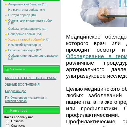
Американский бульдог
[61]
Не рычите на собаку!
[57]
Питбультерьер
[118]
Советы для владельцев собак
[147]
Собака телохранитель
[71]
Поведение собаки
[154]
Медицинское обследо
Уход за старой собакой
[477]
которого врач или 
Немецкий курцхаар
[81]
проводит осмотр и
Вкратце о породах
[117]
Обследование в гер
Собаки изменившие цивилизацию
[126]
различные процед
артериального давле
Читаемое
ультразвуковое исследо
КАК БЫТЬ С БОЛЕЗНЬЮ СТРАХА?
УШНЫЕ ВОСПАЛЕНИЯ
Целью медицинского о
Бордоский дог
любых заболеваний
Питбультерьер – отважная и
пациента, а также опр
смелая собака
или профилактики. 
Наш опрос
профилактическими
Какая собака у вас
Профилактические о
Овчарка
Спаниэль