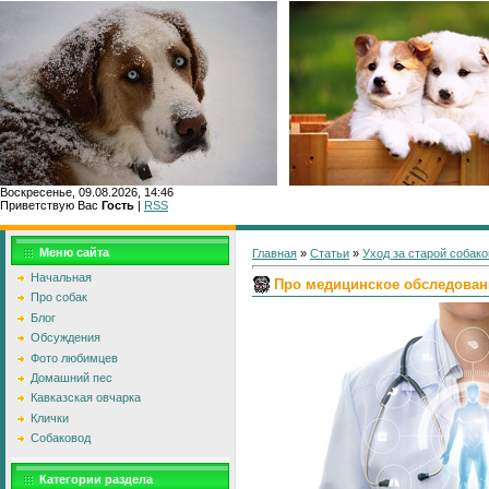
Воскресенье, 09.08.2026, 14:46
Приветствую Вас
Гость
|
RSS
Главн
Меню сайта
Главная
»
Статьи
»
Уход за старой собако
Начальная
Про медицинское обследован
Про собак
Блог
Обсуждения
Фото любимцев
Домашний пес
Кавказская овчарка
Клички
Собаковод
Категории раздела