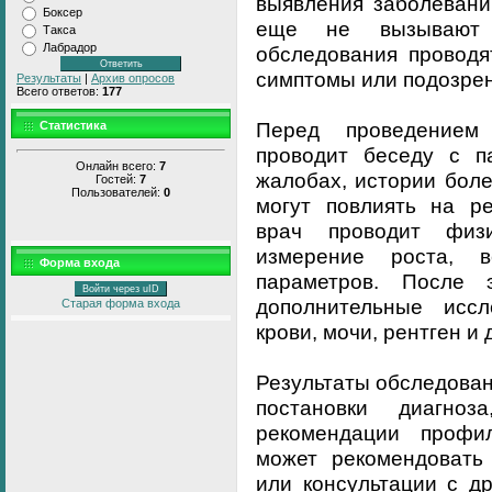
выявления заболевани
Боксер
еще не вызывают с
Такса
Лабрадор
обследования проводя
симптомы или подозрен
Результаты
|
Архив опросов
Всего ответов:
177
Перед проведением
Статистика
проводит беседу с п
Онлайн всего:
7
жалобах, истории боле
Гостей:
7
Пользователей:
0
могут повлиять на ре
врач проводит физ
измерение роста, 
Форма входа
параметров. После 
Войти через uID
дополнительные иссл
Старая форма входа
крови, мочи, рентген и 
Результаты обследован
постановки диагно
рекомендации профи
может рекомендовать
или консультации с д