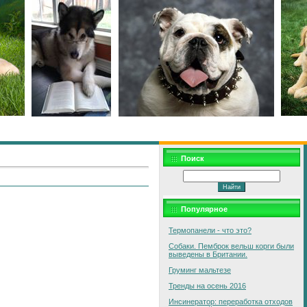
Поиск
Популярное
Термопанели - что это?
Собаки. Пемброк вельш корги были
выведены в Британии.
Груминг мальтезе
Тренды на осень 2016
Инсинератор: переработка отходов