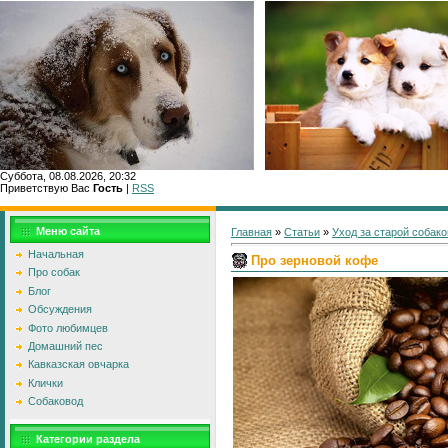
Суббота, 08.08.2026, 20:32
Приветствую Вас
Гость
|
RSS
Меню сайта
Главная
»
Статьи
»
Уход за старой собако
Начальная
Про зерновой кофе
Про собак
Блог
Обсуждения
Фото любимцев
Домашний пес
Кавказская овчарка
Клички
Собаковод
Категории раздела