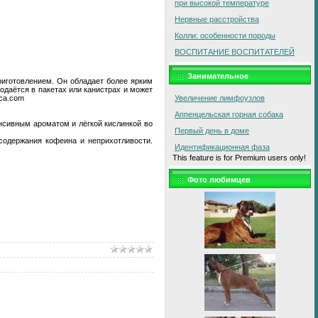
при высокой температуре
Нервные расстройства
Колли: особенности породы
ВОСПИТАНИЕ ВОСПИТАТЕЛЕЙ
Занимательное
риготовлением. Он обладает более ярким
даётся в пакетах или канистрах и может
ica.com
Увеличение лимфоузлов
Аппенцельская горная собака
нсивным ароматом и лёгкой кислинкой во
Первый день в доме
 содержания кофеина и неприхотливости.
Идентификационная фаза
This feature is for Premium users only!
Фото любимцев