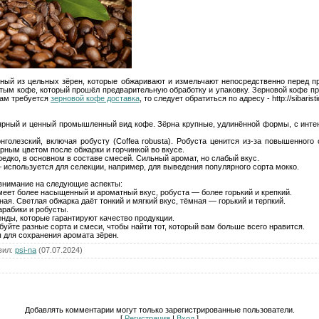
ный из цельных зёрен, которые обжаривают и измельчают непосредственно перед п
тым кофе, который прошёл предварительную обработку и упаковку. Зерновой кофе про
вам требуется
зерновой кофе доставка
, то следует обратиться по адресу - http://sibarist
лярный и ценный промышленный вид кофе. Зёрна крупные, удлинённой формы, с инте
нголезский, включая робусту (Coffea robusta). Робуста ценится из-за повышенного
рным цветом после обжарки и горчинкой во вкусе.
 редко, в основном в составе смесей. Сильный аромат, но слабый вкус.
 — используется для селекции, например, для выведения популярного сорта мокко.
 внимание на следующие аспекты:
имеет более насыщенный и ароматный вкус, робуста — более горький и крепкий.
ная. Светлая обжарка даёт тонкий и мягкий вкус, тёмная — горький и терпкий.
арабики и робусты.
нды, которые гарантируют качество продукции.
уйте разные сорта и смеси, чтобы найти тот, который вам больше всего нравится.
 для сохранения аромата зёрен.
вил
:
psi-na
(07.07.2024)
Добавлять комментарии могут только зарегистрированные пользователи.
[
Регистрация
|
Вход
]