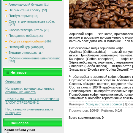
Американский бульдог
[61]
Не рычите на собаку!
[57]
Питбультерьер
[118]
Советы для владельцев собак
[147]
Собака телохранитель
[71]
Зерновой кофе — это кофе, приготовлен
Поведение собаки
[154]
вкусом и ароматом по сравнению с моло
быть смолот дома или в магазине. Если 
Уход за старой собакой
[476]
Немецкий курцхаар
[81]
Вот основные виды зернового кофе:
Арабика (Cofféa arabica) — самый попу
Вкратце о породах
[117]
вкусе. При обжарке равномерно темнеют.
Собаки изменившие цивилизацию
Канефора (Coffea canephora) — кофе ко
[126]
Зёрна небольшие, округлые, с неравноме
Либерика (Cofféa liberica) — встречается
Эксцельса (Excelsa или Coffea Dewertii)
Читаемое
Чтобы выбрать зерновой кофе, обратите
Сорт кофе: арабика и робуста. Арабика 
Ожирение
Степень обжарки: светлая, средняя и тём
Состав смеси: 100 % арабика или смесь 
Испытания, полевая экспертиза
Производитель: выбирайте известные бре
охотничьих качеств
Попробовать кофе перед покупкой: попроб
Упаковка: выбирайте герметичные пакеты
ЛЕКАРСТВА — УПОТРЕБЛЕНИЕ И
ЗЛОУПОТРЕБЛЕНИЕ
Категория
:
Уход за старой собакой
|
Доба
Пес, ставший знаменитостью в
Просмотров
:
10045
|
Рейтинг
:
0.0
/
0
Интернете
Всего комментариев
:
0
Наш опрос
Какая собака у вас