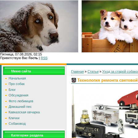
Пятница, 07.08.2026, 02:15
Приветствую Вас
Гость
|
RSS
Главн
Меню сайта
Главная
»
Статьи
»
Уход за старой собако
Начальная
Технология ремонта светов
Про собак
Блог
Обсуждения
Фото любимцев
Домашний пес
Кавказская овчарка
Клички
Собаковод
Категории раздела