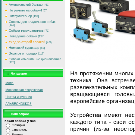
Американский бульдог
[61]
Не рычите на собаку!
[57]
Питбультерьер
[118]
Советы для владельцев собак
[147]
Собака телохранитель
[71]
Поведение собаки
[154]
Уход за старой собакой
[476]
Немецкий курцхаар
[81]
Вкратце о породах
[117]
Собаки изменившие цивилизацию
[126]
На протяжении многих
Читаемое
техника. Она встреча
Мопс
развлекательных компл
Московская сторожевая
вращающиеся головы
Чистка и купание
европейские организац
АЛЬВЕОКОККОЗ
Устройства имеют нес
Наш опрос
каждого типа - свои о
Какая собака у вас
Овчарка
причин (из-за неосто
Спаниэль
Боксер