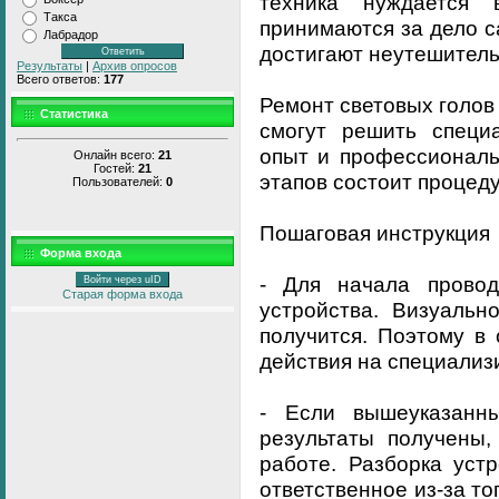
техника нуждается
Такса
принимаются за дело с
Лабрадор
достигают неутешитель
Результаты
|
Архив опросов
Всего ответов:
177
Ремонт световых голов 
Статистика
смогут решить специ
опыт и профессиональн
Онлайн всего:
21
Гостей:
21
этапов состоит процеду
Пользователей:
0
Пошаговая инструкция
Форма входа
- Для начала провод
Войти через uID
Старая форма входа
устройства. Визуальн
получится. Поэтому в
действия на специализ
- Если вышеуказанн
результаты получены,
работе. Разборка уст
ответственное из-за то