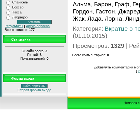
Спаниэль
Альма, Барон, Граф, Гер
Боксер
Гордон, Гастон, Джаред
Такса
Жак, Лада, Лорна, Линд
Лабрадор
Результаты
|
Архив опросов
Категория
:
Вкратце о п
Всего ответов:
177
(01.10.2015)
Статистика
Просмотров
:
1329
|
Рей
Онлайн всего:
3
Гостей:
3
Всего комментариев
:
0
Пользователей:
0
Добавлять комментарии могу
[
Р
Форма входа
Войти через uID
Старая форма входа
Человек с