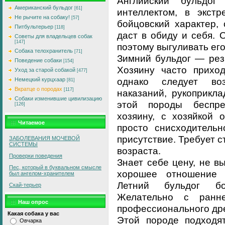
Английский бульдог
Американский бульдог
[61]
интеллектом, в экстр
Не рычите на собаку!
[57]
бойцовский характер,
Питбультерьер
[118]
даст в обиду и себя. 
Советы для владельцев собак
[147]
поэтому выгуливать его
Собака телохранитель
[71]
Зимний бульдог — рез
Поведение собаки
[154]
Хозяину часто приход
Уход за старой собакой
[477]
однако следует во
Немецкий курцхаар
[81]
Вкратце о породах
[117]
наказаний, рукоприкла
Собаки изменившие цивилизацию
этой породы беспре
[126]
хозяину, с хозяйкой 
Читаемое
просто снисходительн
присутствие. Требует 
ЗАБОЛЕВАHИЯ МОЧЕВОЙ
СИСТЕМЫ
возраста.
Проверки поведения
Знает себе цену, не в
Пес, который в буквальном смысле
хорошее отношение в
был ангелом-хранителем
Летний бульдог бо
Скай-терьер
Желательно с ранн
Наш опрос
профессионального др
Какая собака у вас
Этой породе подходят
Овчарка