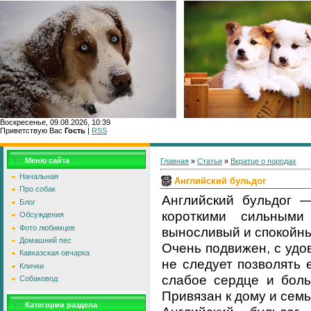
Воскресенье, 09.08.2026, 10:39
Приветствую Вас
Гость
|
RSS
Главн
Меню сайта
Главная
»
Статьи
»
Вкратце о породах
Начальная
Английский бульдог
Про собак
Английский бульдог —
Блог
короткими сильными
Обсуждения
Фото любимцев
выносливый и спокойн
Домашний пес
Очень подвижен, с удов
Кавказская овчарка
не следует позволять 
Клички
слабое сердце и боль
Собаковод
Привязан к дому и семь
Категории раздела