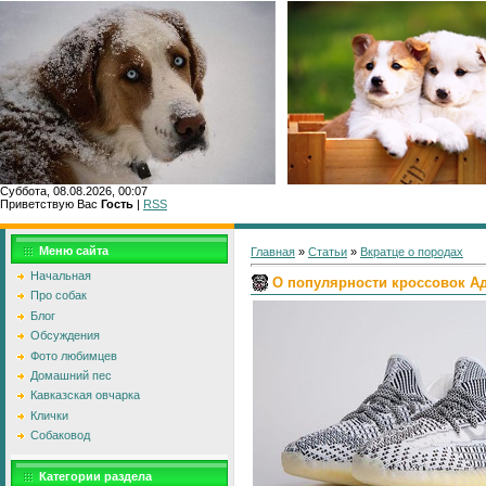
Суббота, 08.08.2026, 00:07
Приветствую Вас
Гость
|
RSS
Главн
Меню сайта
Главная
»
Статьи
»
Вкратце о породах
Начальная
О популярности кроссовок А
Про собак
Блог
Обсуждения
Фото любимцев
Домашний пес
Кавказская овчарка
Клички
Собаковод
Категории раздела