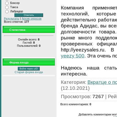
Боксер
Компания применя
Такса
Лабрадор
технологий, котор
действительно работаю
Результаты
|
Архив опросов
Всего ответов:
177
бренда Адидас, вы все
Статистика
долговечности товара
рынке много подделок
Онлайн всего:
8
проверенных официа
Гостей:
8
Пользователей:
0
http://yeezysales.ru
yeezy 500
. Эта очень п
Форма входа
Надеюсь наша стат
Войти через uID
Старая форма входа
интересна.
Категория
:
Вкратце о п
(12.10.2021)
Просмотров
:
7267
|
Рей
Всего комментариев
:
0
Добавлять комментарии могу