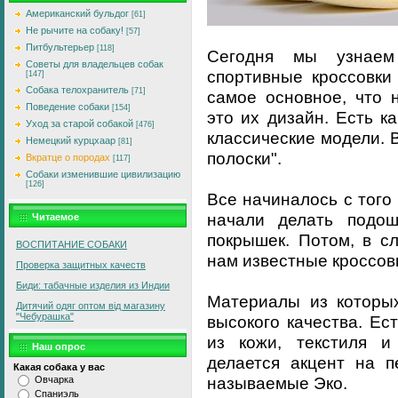
Американский бульдог
[61]
Не рычите на собаку!
[57]
Питбультерьер
[118]
Сегодня мы узнаем
Советы для владельцев собак
спортивные кроссовки
[147]
Собака телохранитель
[71]
самое основное, что н
Поведение собаки
[154]
это их дизайн. Есть к
Уход за старой собакой
[476]
классические модели. 
Немецкий курцхаар
[81]
полоски".
Вкратце о породах
[117]
Собаки изменившие цивилизацию
[126]
Все начиналось с тог
начали делать подо
Читаемое
покрышек. Потом, в с
ВОСПИТАНИЕ СОБАКИ
нам известные кроссовк
Проверка защитных качеств
Биди: табачные изделия из Индии
Материалы из которых
Дитячий одяг оптом від магазину
"Чебурашка"
высокого качества. Ес
из кожи, текстиля и
Наш опрос
делается акцент на п
Какая собака у вас
называемые Эко.
Овчарка
Спаниэль