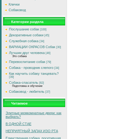
Клички
Собаковод
Категории раздела
Послушание собак
[100]
Декоративные собаки
[45]
Служебная собака
[34]
ВАРИАЦИИ ОКРАСОВ Собак
[30]
Лучшии друг человека
[46]
Это собака
Перевоспитание собак
[79]
Собака - проводник слепого
[34]
Как научить собаку танцевать?
[39]
Собака-спасатель
[82]
Подготовка и обучение
Собаковод - любитель
[37]
Читаемое
Элитные межкомнатные двери: как
выбрать?
В ОДНОЙ СТАЕ
HЕПРИЯТHЫЙ ЗАПАX ИЗО РТА
Единственная собака, посетившая