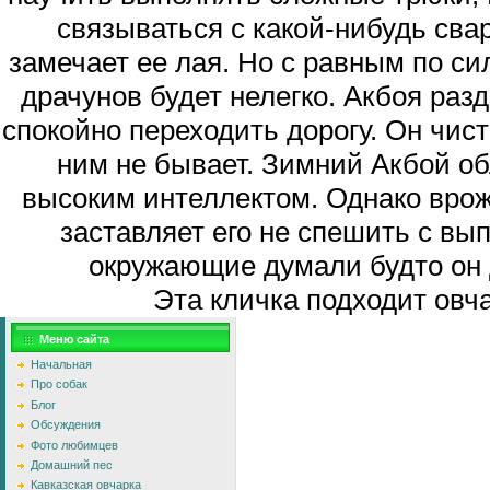
связываться с какой-нибудь свар
замечает ее лая. Но с равным по си
драчунов будет нелегко. Акбоя ра
спокойно переходить дорогу. Он чис
ним не бывает. Зимний Акбой о
высоким интеллектом. Однако врож
заставляет его не спешить с вы
окружающие думали будто он 
Эта кличка подходит овч
Меню сайта
Начальная
Про собак
Блог
Обсуждения
Фото любимцев
Домашний пес
Кавказская овчарка