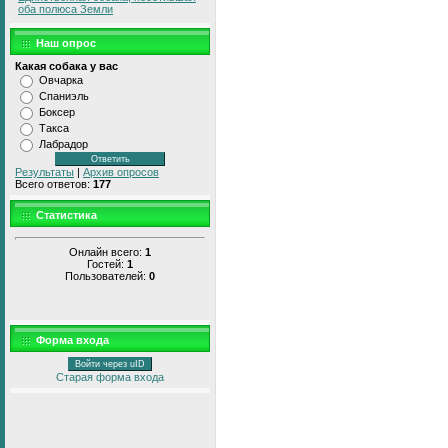
оба полюса Земли
Наш опрос
Какая собака у вас
Овчарка
Спаниэль
Боксер
Такса
Лабрадор
Результаты
|
Архив опросов
Всего ответов:
177
Статистика
Онлайн всего:
1
Гостей:
1
Пользователей:
0
Форма входа
Войти через uID
Старая форма входа