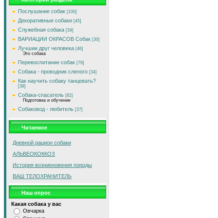
Послушание собак
[100]
Декоративные собаки
[45]
Служебная собака
[34]
ВАРИАЦИИ ОКРАСОВ Собак
[30]
Лучшии друг человека
[46]
Это собака
Перевоспитание собак
[79]
Собака - проводник слепого
[34]
Как научить собаку танцевать?
[39]
Собака-спасатель
[82]
Подготовка и обучение
Собаковод - любитель
[37]
Читаемое
Дневной рацион собаки
АЛЬВЕОКОККОЗ
История возникновения породы
ВАШ ТЕЛОХРАНИТЕЛЬ
Наш опрос
Какая собака у вас
Овчарка