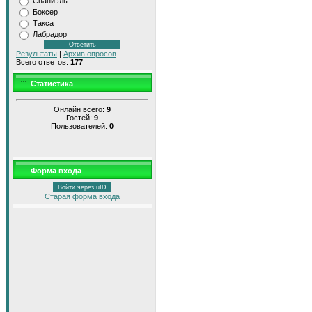
Спаниэль
Боксер
Такса
Лабрадор
Результаты
|
Архив опросов
Всего ответов:
177
Статистика
Онлайн всего:
9
Гостей:
9
Пользователей:
0
Форма входа
Войти через uID
Старая форма входа