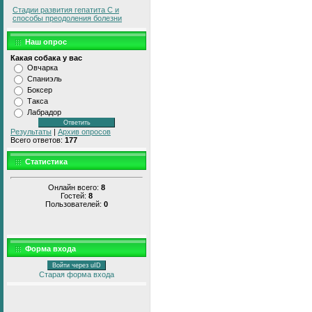
Стадии развития гепатита С и
способы преодоления болезни
Наш опрос
Какая собака у вас
Овчарка
Спаниэль
Боксер
Такса
Лабрадор
Результаты
|
Архив опросов
Всего ответов:
177
Статистика
Онлайн всего:
8
Гостей:
8
Пользователей:
0
Форма входа
Войти через uID
Старая форма входа