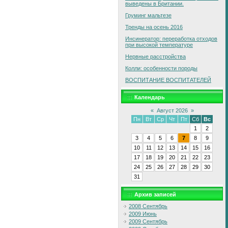
выведены в Британии.
Груминг мальтезе
Тренды на осень 2016
Инсинератор: переработка отходов
при высокой температуре
Нервные расстройства
Колли: особенности породы
ВОСПИТАНИЕ ВОСПИТАТЕЛЕЙ
Календарь
«
Август 2026
»
Пн
Вт
Ср
Чт
Пт
Сб
Вс
1
2
3
4
5
6
7
8
9
10
11
12
13
14
15
16
17
18
19
20
21
22
23
24
25
26
27
28
29
30
31
Архив записей
2008 Сентябрь
2009 Июнь
2009 Сентябрь