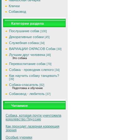
Кавказская овчарка
Клички
Собаковод
Категории раздела
Послушание собак
[100]
Декоративные собаки
[45]
Служебная собака
[34]
ВАРИАЦИИ ОКРАСОВ Собак
[30]
Лучшии друг человека
[46]
Это собака
Перевоспитание собак
[79]
Собака - проводник слепого
[34]
Как научить собаку танцевать?
[39]
Собака-спасатель
[82]
Подготовка и обучение
Собаковод - любитель
[37]
Читаемое
Собака, которая почти уничтожила
королевство Пруссию
Как проходит лазерная коррекция
зрения
Особые ученики