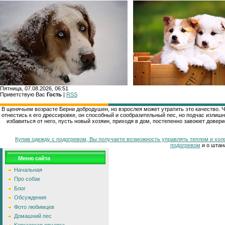
Пятница, 07.08.2026, 06:51
Приветствую Вас
Гость
|
RSS
В щенячьем возрасте Берни добродушен, но взрослея может утратить это качество. Ч
отнестись к его дрессировке, он способный и сообразительный пес, но подчас излиш
избавиться от него, пусть новый хозяин, приходя в дом, постепенно завоюет довер
Купив одежду с подогревом, Вы получаете возможность управлять теплом и хо
подогревом
и о штан
Меню сайта
Начальная
Про собак
Блог
Обсуждения
Фото любимцев
Домашний пес