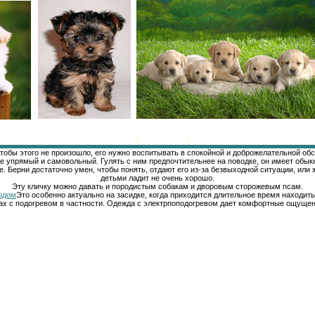
Главная
|
Регистрация
|
Вход
тобы этого не произошло, его нужно воспитывать в спокойной и доброжелательной обст
не упрямый и самовольный. Гулять с ним предпочтительнее на поводке, он имеет обык
ие. Берни достаточно умен, чтобы понять, отдают его из-за безвыходной ситуации, или
детьми ладит не очень хорошо.
Эту кличку можно давать и породистым собакам и дворовым сторожевым псам.
лодом
Это особенно актуально на засидке, когда приходится длительное время находит
ах с подогревом в частности. Одежда с электрпоподогревом дает комфортные ощущен