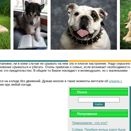
ановке, ни в коем случае не срывать на нем зло и плохое настроение. Надо серьезно
новение срываться и убегать. Очень привязан к семье, если возникает необходимость
 же это предательство. В общем-то Берни покладист и великодушен, но с маленькими
ься на холоде без движений. Думаю многие в такие моменты мечтали об
одежде с
ия при любой погоде.
Поиск
Популярное
Термопанели - что это?
Собаки. Пемброк вельш корги были