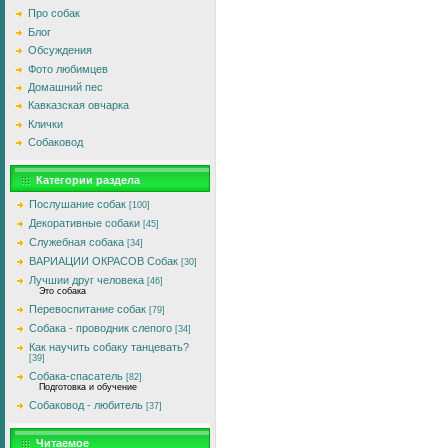
Про собак
Блог
Обсуждения
Фото любимцев
Домашний пес
Кавказская овчарка
Клички
Собаковод
Категории раздела
Послушание собак
[100]
Декоративные собаки
[45]
Служебная собака
[34]
ВАРИАЦИИ ОКРАСОВ Собак
[30]
Лучшии друг человека
[46]
Это собака
Перевоспитание собак
[79]
Собака - проводник слепого
[34]
Как научить собаку танцевать?
[39]
Собака-спасатель
[82]
Подготовка и обучение
Собаковод - любитель
[37]
Читаемое