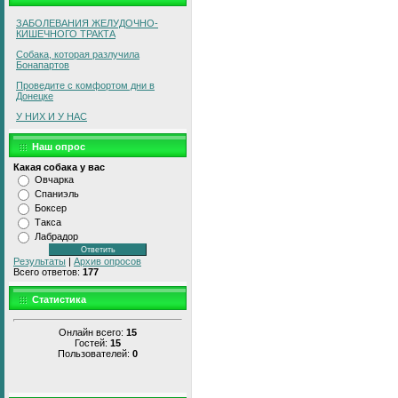
ЗАБОЛЕВАHИЯ ЖЕЛУДОЧНО-
КИШЕЧНОГО ТРАКТА
Собака, которая разлучила
Бонапартов
Проведите с комфортом дни в
Донецке
У НИХ И У НАС
Наш опрос
Какая собака у вас
Овчарка
Спаниэль
Боксер
Такса
Лабрадор
Результаты
|
Архив опросов
Всего ответов:
177
Статистика
Онлайн всего:
15
Гостей:
15
Пользователей:
0