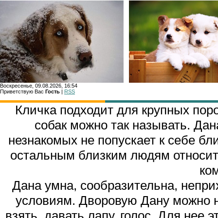
Воскресенье, 09.08.2026, 16:54
Приветствую Вас
Гость
|
RSS
Главн
Кличка подходит для крупных пор
собак можно так называть. Дан
незнакомых не попускает к себе бли
остальным близким людям относитс
ко
Дана умна, сообразительна, непри
условиям. Дворовую Дану можно 
взять, давать лапу, голос. Для нее 