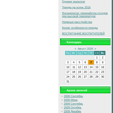
Груминг мальтезе
Тренды на осень 2016
Инсинератор: переработка отходов
при высокой температуре
Нервные расстройства
Колли: особенности породы
ВОСПИТАНИЕ ВОСПИТАТЕЛЕЙ
Календарь
«
Август 2026
»
Пн
Вт
Ср
Чт
Пт
Сб
Вс
1
2
3
4
5
6
7
8
9
10
11
12
13
14
15
16
17
18
19
20
21
22
23
24
25
26
27
28
29
30
31
Архив записей
2008 Сентябрь
2009 Июнь
2009 Сентябрь
2009 Октябрь
2009 Декабрь