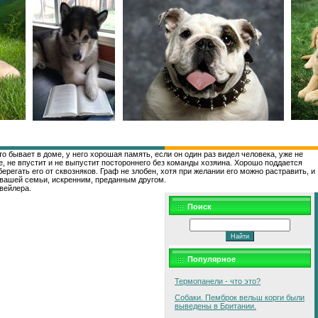
о бывает в доме, у него хорошая память, если он один раз видел человека, уже не
ме, не впустит и не выпустит постороннего без команды хозяина. Хорошо поддается
регать его от сквозняков. Граф не злобен, хотя при желании его можно растравить, и
м вашей семьи, искренним, преданным другом.
твейлера.
Поиск
Популярное
Термопанели - что это?
Собаки. Пемброк вельш корги были
выведены в Британии.