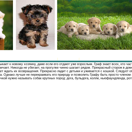
Главная
|
Регистрация
|
Вход
ает к новому хозяину, даже если его отдают уже взрослым. Граф знает всех, кто част
ничает. Никогда не убегает, на прогулке чинно шагает рядом. Прекрасный сторож в до
т ждать их возвращения. Прекрасно ладит с детьми и уживается с кошкой. Следует обе
ка. Однако лучше не перекраивать его природу и позволить Графу быть просто члено
чкой нужно называть собак крупных пород: дога, бульдога, колли, ньюфаундленда, ро