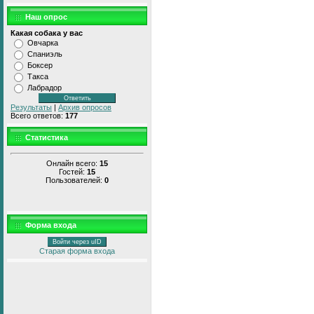
Наш опрос
Какая собака у вас
Овчарка
Спаниэль
Боксер
Такса
Лабрадор
Результаты
|
Архив опросов
Всего ответов:
177
Статистика
Онлайн всего:
15
Гостей:
15
Пользователей:
0
Форма входа
Войти через uID
Старая форма входа