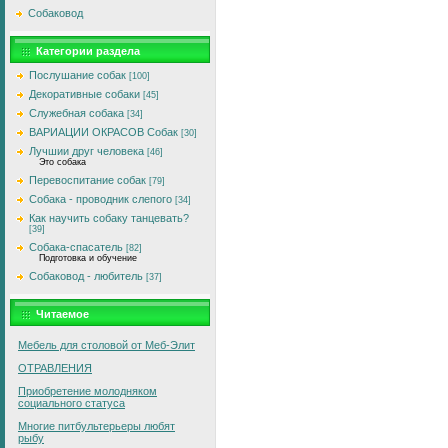
Собаковод
Категории раздела
Послушание собак
[100]
Декоративные собаки
[45]
Служебная собака
[34]
ВАРИАЦИИ ОКРАСОВ Собак
[30]
Лучшии друг человека
[46]
Это собака
Перевоспитание собак
[79]
Собака - проводник слепого
[34]
Как научить собаку танцевать?
[39]
Собака-спасатель
[82]
Подготовка и обучение
Собаковод - любитель
[37]
Читаемое
Мебель для столовой от Меб-Элит
ОТРАВЛЕНИЯ
Приобретение молодняком
социального статуса
Многие питбультерьеры любят
рыбу