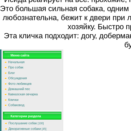
Это большая сильная собака, одним 
любознательна, бежит к двери при
хозяйку. Быстро п
Эта кличка подходит: догу, доберм
б
Меню сайта
Начальная
Про собак
Блог
Обсуждения
Фото любимцев
Домашний пес
Кавказская овчарка
Клички
Собаковод
Категории раздела
Послушание собак
[100]
Декоративные собаки
[45]