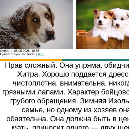
Суббота, 08.08.2026, 10:35
Приветствую Вас
Гость
|
RSS
Главн
Нрав сложный. Она упряма, обидчив
Хитра. Хорошо поддается дресс
чистоплотна, внимательна, никогд
грязными лапами. Характер бойцовс
грубого обращения. Зимняя Изоль
семье, но одному из хозяев о
обаятельна. Она должна быть в ц
мать, приносит одного — двух ще