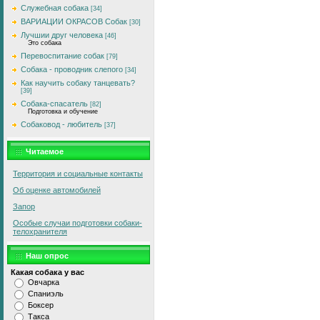
Служебная собака
[34]
ВАРИАЦИИ ОКРАСОВ Собак
[30]
Лучшии друг человека
[46]
Это собака
Перевоспитание собак
[79]
Собака - проводник слепого
[34]
Как научить собаку танцевать?
[39]
Собака-спасатель
[82]
Подготовка и обучение
Собаковод - любитель
[37]
Читаемое
Территория и социальные контакты
Об оценке автомобилей
Запор
Особые случаи подготовки собаки-
телохранителя
Наш опрос
Какая собака у вас
Овчарка
Спаниэль
Боксер
Такса