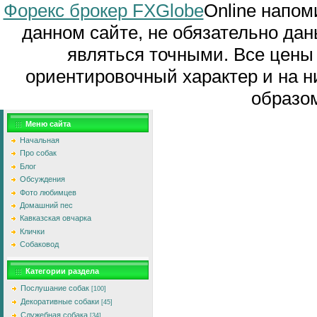
Форекс брокер FXGlobe
Online напом
данном сайте, не обязательно дан
являться точными. Все цены
ориентировочный характер и на ни
образом
Меню сайта
Начальная
Про собак
Блог
Обсуждения
Фото любимцев
Домашний пес
Кавказская овчарка
Клички
Собаковод
Категории раздела
Послушание собак
[100]
Декоративные собаки
[45]
Служебная собака
[34]