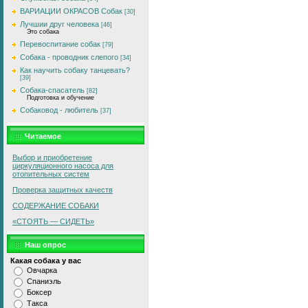
ВАРИАЦИИ ОКРАСОВ Собак
[30]
Лучшии друг человека
[46]
Это собака
Перевоспитание собак
[79]
Собака - проводник слепого
[34]
Как научить собаку танцевать?
[39]
Собака-спасатель
[82]
Подготовка и обучение
Собаковод - любитель
[37]
Читаемое
Выбор и приобретение
циркуляционного насоса для
отопительных систем
Проверка защитных качеств
СОДЕРЖАНИЕ СОБАКИ
«СТОЯТЬ — СИДЕТЬ»
Наш опрос
Какая собака у вас
Овчарка
Спаниэль
Боксер
Такса