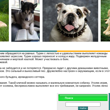
 с ним обращаются на равных. Турин с легкостью и удовольствием выполняет команды
 проявляет агрессии. Турин хорошо переносит и холод и жару. Подвержен желудочным
янием и мертвой хваткой. Может участвовать в боях.
жевой.
да не заблудится и не потеряется. Прекрасно ладит с другими домашними животными,
орож. Это сильный и выносливый пес. Дружелюбно настроен к окружающим, если в этот
ого бульдога, ирландского сеттера.
жания. Такой кличкой можно называть и маленькую комнатную собачку. Уголек игрив,
 хозяина, беспрекословно выполняет все его требования, не капризен. Уголек легко
Поиск