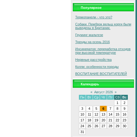
Популярное
Термопанели - что это?
Собаки. Пемброк вельш корги были
выведены в Британии.
Груминг мальтезе
Тренды на осень 2016
Инсинератор: переработка отходов
при высокой температуре
Нервные расстройства
Колли: особенности породы
ВОСПИТАНИЕ ВОСПИТАТЕЛЕЙ
Календарь
«
Август 2026
»
Пн
Вт
Ср
Чт
Пт
Сб
Вс
1
2
3
4
5
6
7
8
9
10
11
12
13
14
15
16
17
18
19
20
21
22
23
24
25
26
27
28
29
30
31