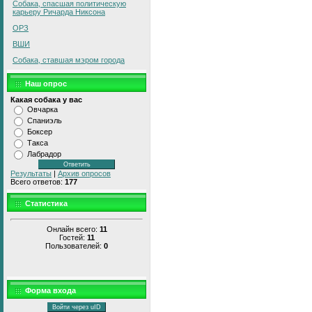
Собака, спасшая политическую
карьеру Ричарда Никсона
ОРЗ
ВШИ
Собака, ставшая мэром города
Наш опрос
Какая собака у вас
Овчарка
Спаниэль
Боксер
Такса
Лабрадор
Результаты
|
Архив опросов
Всего ответов:
177
Статистика
Онлайн всего:
11
Гостей:
11
Пользователей:
0
Форма входа
Войти через uID