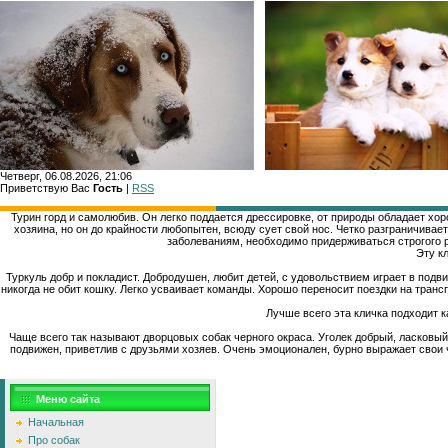
Четверг, 06.08.2026, 21:06
Приветствую Вас
Гость
|
RSS
Турин горд и самолюбив. Он легко поддается дрессировке, от природы обладает хор
хозяина, но он до крайности любопытен, всюду сует свой нос. Четко разграничивае
заболеваниям, необходимо придерживаться строгого 
Эту к
Туркуль добр и покладист. Добродушен, любит детей, с удовольствием играет в под
никогда не обит кошку. Легко усваивает команды. Хорошо переносит поездки на тран
Лучше всего эта кличка подходит к
Чаще всего так называют дворцовых собак черного окраса. Уголек добрый, ласковый
подвижен, приветлив с друзьями хозяев. Очень эмоционален, бурно выражает свои ч
Меню сайта
Начальная
Про собак