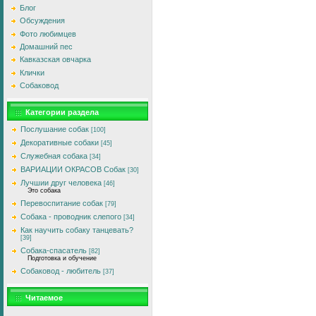
Блог
Обсуждения
Фото любимцев
Домашний пес
Кавказская овчарка
Клички
Собаковод
Категории раздела
Послушание собак
[100]
Декоративные собаки
[45]
Служебная собака
[34]
ВАРИАЦИИ ОКРАСОВ Собак
[30]
Лучшии друг человека
[46]
Это собака
Перевоспитание собак
[79]
Собака - проводник слепого
[34]
Как научить собаку танцевать?
[39]
Собака-спасатель
[82]
Подготовка и обучение
Собаковод - любитель
[37]
Читаемое