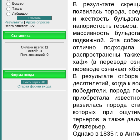
В результате скрещ
Боксер
Такса
появилась порода, сое
Лабрадор
и жесткость бульдога
Результаты
|
Архив опросов
напористость терьера.
Всего ответов:
177
массивность бульдо
Статистика
подвижной. Эта собак
отлично подходила
Онлайн всего:
11
Гостей:
11
распространены также
Пользователей:
0
хаф» (в переводе озн
переводе означает «бой
В результате отбор
Форма входа
десятилетий, когда к в
Войти через uID
Старая форма входа
победители, порода п
приобретала известн
развилась порода ст
которых при ощути
терьеров, а также дал
бультерьер.
Однако в 1835 г. в Анг