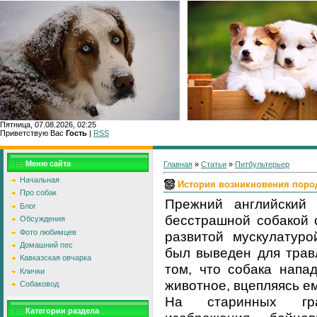
Пятница, 07.08.2026, 02:25
Приветствую Вас
Гость
|
RSS
Главн
Меню сайта
Главная
»
Статьи
»
Питбультерьер
Начальная
История возникновения пор
Про собак
Прежний английский
Блог
бесстрашной собакой 
Обсуждения
Фото любимцев
развитой мускулатур
Домашний пес
был выведен для трав
Кавказская овчарка
том, что собака напа
Клички
животное, вцепляясь ем
Собаковод
На старинных гра
Категории раздела