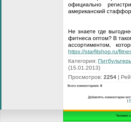
официально регистр
американский стаффор
Не знаете где выгодне
фитнеса оптом? В тако
ассортиментом, кото
https://starfitshop.ru/fit
Категория
:
Питбультер
(15.01.2013)
Просмотров
:
2254
|
Рей
Всего комментариев
:
0
Добавлять комментарии могу
[
Р
Человек с