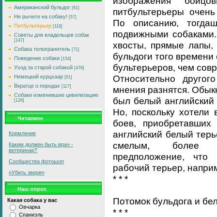
изображения бойцо
Американский бульдог
[61]
питбультерьеры очень
Не рычите на собаку!
[57]
По описанию, тогда
Питбультерьер
[118]
подвижными собаками.
Советы для владельцев собак
[147]
хвосты, прямые лапы,
Собака телохранитель
[71]
бульдоги того времени
Поведение собаки
[154]
бультерьеров, чем сов
Уход за старой собакой
[476]
Относительно другог
Немецкий курцхаар
[81]
Вкратце о породах
[117]
мнения разнятся. Обыкн
Собаки изменившие цивилизацию
был белый английский 
[126]
Но, поскольку хотели
Читаемое
боев, приобретавших
английский белый терь
Кормление
смелым, более в
Каким должен быть врач -
ветеринар?
предположение, что
Сообщества фотошоп
рабочий терьер, напри
«Убить зверя»
* * *
Наш опрос
Потомок бульдога и бе
Какая собака у вас
Овчарка
* * *
Спаниэль