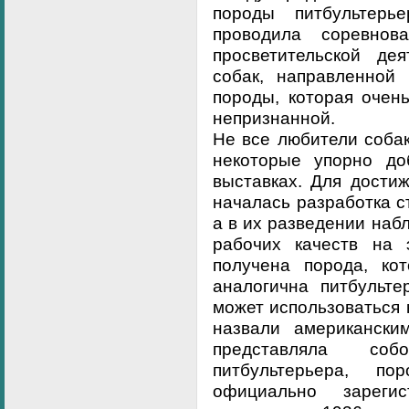
породы питбультер
проводила соревнов
просветительской де
собак, направленной
породы, которая очен
непризнанной.
Не все любители собак
некоторые упорно до
выставках. Для дости
началась разработка с
а в их разведении наб
рабочих качеств на 
получена порода, ко
аналогична питбульт
может использоваться 
назвали американски
представляла со
питбультерьера, п
официально зареги