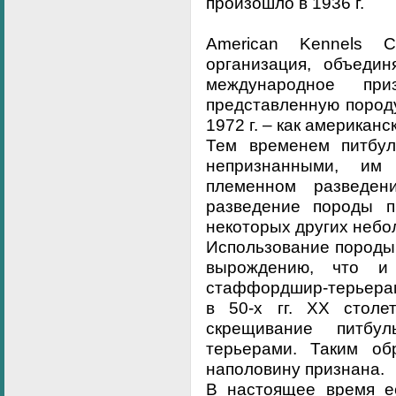
произошло в 1936 г.
American Kennels C
организация, объеди
международное при
представленную пород
1972 г. – как американ
Тем временем питбул
непризнанными, им
племенном разведен
разведение породы 
некоторых других небо
Использование породы 
вырождению, что и
стаффордшир-терьерам
в 50-х гг. XX стол
скрещивание питбу
терьерами. Таким об
наполовину признана.
В настоящее время е