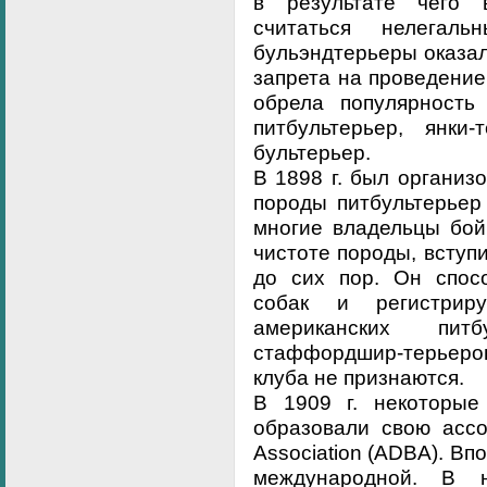
в результате чего
считаться нелегал
бульэндтерьеры оказал
запрета на проведение
обрела популярность
питбультерьер, янки
бультерьер.
В 1898 г. был организ
породы питбультерьер 
многие владельцы бой
чистоте породы, вступи
до сих пор. Он спос
собак и регистрир
американских пит
стаффордшир-терьеро
клуба не признаются.
В 1909 г. некоторые
образовали свою ассо
Association (ADBA). Вп
международной. В н