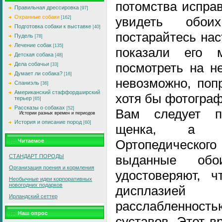
потомства испра
Правильная дрессировка
[97]
Охранные собаки
увидеть обои
[162]
Подготовка собаки к выставке
[40]
постарайтесь нас
Пудель
[78]
Лечение собак
[135]
показали его м
Детская собака
[48]
посмотреть на н
Дела собачьи
[33]
Думает ли собака?
[16]
невозможно, поп
Спаниэль
[36]
Американский стаффордширский
хотя бы фотогра
терьер
[65]
Рассказы о собаках
[52]
Вам следует п
Истории разных времен и периодов
История и описание пород
[60]
щенка, а т
Ортопедическ
Читаемое
выданные обо
СТАНДАРТ ПОРОДЫ
Организация поения и кормления
удостоверяют, ч
Необычные идеи корпоративных
новогодних подарков
дисплазией
Ирландский сеттер
расслабленно
Наш опрос
суставов. Этот 