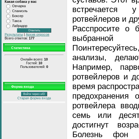
Какая собака у вас
Овчарка
встречается 
Спаниэль
Боксер
ротвейлеров и др
Такса
Расспросите о б
Лабрадор
Результаты
|
Архив опросов
выбранной
Всего ответов:
177
Поинтересуйтесь
Статистика
анализы, дела
Онлайн всего:
10
Гостей:
10
Например, парв
Пользователей:
0
ротвейлеров и д
время распростра
Форма входа
предохранения 
Войти через uID
Старая форма входа
ротвейлера ввод
семь или деся
достигнут возр
Болезнь фон В