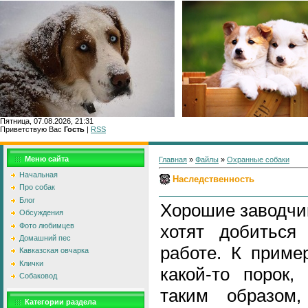
Пятница, 07.08.2026, 21:31
Приветствую Вас
Гость
|
RSS
Главн
Меню сайта
Главная
»
Файлы
»
Охранные собаки
Начальная
Наследственность
Про собак
Блог
Хорошие заводчик
Обсуждения
Фото любимцев
хотят добиться
Домашний пес
работе. К приме
Кавказская овчарка
Клички
какой-то порок,
Собаковод
таким образом
Категории раздела