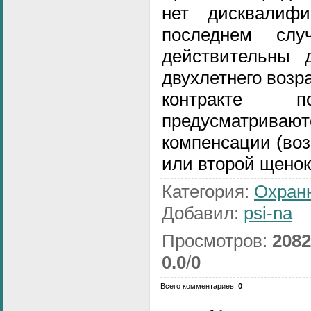
нет дисквалиф
последнем слу
действительны 
двухлетнего возр
контракте по
предусматрива
компенсации (воз
или второй щенок
Категория
:
Охран
Добавил
:
psi-na
Просмотров
:
2082
0.0
/
0
Всего комментариев
:
0