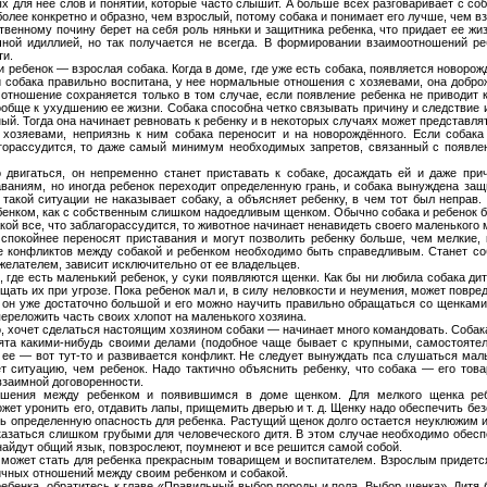
х для нее слов и понятий, которые часто слышит. А больше всех разговаривает с соб
более конкретно и образно, чем взрослый, потому собака и понимает его лучше, чем вз
твенному почину берет на себя роль няньки и защитника ребенка, что придает ее ж
чной идиллией, но так получается не всегда. В формировании взаимоотношений ре
ти.
ребенок — взрослая собака. Когда в доме, где уже есть собака, появляется новорожд
и собака правильно воспитана, у нее нормальные отношения с хозяевами, она добро
 отношение сохраняется только в том случае, если появление ребенка не приводи
обще к ухудшению ее жизни. Собака способна четко связывать причину и следствие и
й. Тогда она начинает ревновать к ребенку и в некоторых случаях может представлят
хозяевами, неприязнь к ним собака переносит и на новорождённого. Если собака
агорассудится, то даже самый минимум необходимых запретов, связанный с появлен
 двигаться, он непременно станет приставать к собаке, досаждать ей и даже при
аваниям, но иногда ребенок переходит определенную грань, и собака вынуждена защ
 такой ситуации не наказывает собаку, а объясняет ребенку, в чем тот был неправ.
бенком, как с собственным слишком надоедливым щенком. Обычно собака и ребенок 
кой все, что заблагорассудится, то животное начинает ненавидеть своего маленького м
, спокойнее переносят приставания и могут позволить ребенку больше, чем мелкие
е конфликтов между собакой и ребенком необходимо быть справедливым. Станет со
желателем, зависит исключительно от ее владельцев.
, где есть маленький ребенок, у суки появляются щенки. Как бы ни любила собака д
щать их при угрозе. Пока ребенок мал и, в силу неловкости и неумения, может повре
а он уже достаточно большой и его можно научить правильно обращаться со щенками.
переложить часть своих хлопот на маленького хозяина.
о, хочет сделаться настоящим хозяином собаки — начинает много командовать. Соба
анята какими-нибудь своими делами (подобное чаще бывает с крупными, самостояте
т ее — вот тут-то и развивается конфликт. Не следует вынуждать пса слушаться мал
т ситуацию, чем ребенок. Надо тактично объяснить ребенку, что собака — его тов
взаимной договоренности.
ошения между ребенком и появившимся в доме щенком. Для мелкого щенка ре
ет уронить его, отдавить лапы, прищемить дверью и т. д. Щенку надо обеспечить без
ь определенную опасность для ребенка. Растущий щенок долго остается неуклюжим и
оказаться слишком грубыми для человеческого дитя. В этом случае необходимо обесп
найдут общий язык, повзрослеют, поумнеют и все решится самой собой.
 может стать для ребенка прекрасным товарищем и воспитателем. Взрослым придется
ичных отношений между своим ребенком и собакой.
ебенка, обратитесь к главе «Правильный выбор породы и пола. Выбор щенка». Дитя 