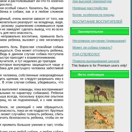
акой и растолковывает ей что-то конечно
при высокой температуре
рослого.
изни особый смысл. Казалось бы, общение
Нервные расстройства
бенка и собаки, как и в любом сложном
Колли: особенности породы
ённый, очень многое зависит от того, как
ВОСПИТАНИЕ ВОСПИТАТЕЛЕЙ
желательно реагирует на младенца, видя,
т к резкому ущемлению сложившихся прав
 не замедлит сделать вывод, что во всех
Занимательное
ь для него опасность.
 неправильно воспитана, привыкла быть
ием ребенка, вызовет у нее негативную
Негативное научение (привыкание)
чинять боль. Взрослая спокойная собака
Может ли собака плакать?
ищаться. Она может оттолкнуть ребенка,
 Ведь в данном случае собака поступила
РЭД-СПЕЛЕОЛОГ
быстро приходят к взаимопониманию.
учителя, и тут недалеко до трагедии.
Правила выращивания щенков
, которые вынуждены защищаться чаще и
This feature is for Premium users only!
бака для растущего человека заботливой
Фото любимцев
итя человека, собственные новорождённые
дить щенкам, не следует разрешать ему к
 В этом случае собака, убедившись, что
ка выполняет команды, пока воспринимает
льными по характеру собаками). Ребенок
ыша всегда, поскольку взрослое опытное
арищ, но не подчиненный, и с ним можно
бенок, не умеющий с ним обращаться,
опасность, пока он не подрастет. Крупные
 может случайно толкнуть ребенка, сбить
ечить безопасность ребенка, чтобы он не
 проявить большое умение и такт, чтобы
будет радо любой собаке, и любая собака