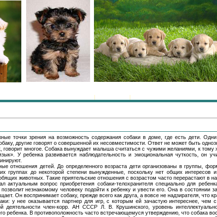
Главная
|
Регистрация
|
Вход
ные точки зрения на возможность содержания собаки в доме, где есть дети. Одн
собаку, другие говорят о совершенной их несовместимости. Ответ не может быть одно
ок, говорит многое. Собака вынуждает малыша считаться с чужими желаниями, к том
зык». У ребенка развивается наблюдательность и эмоциональная чуткость, он учи
линируют.
льные отношения детей. До определенного возраста дети организованы в группы, ф
таких группах до некоторой степени вынужденные, поскольку нет общих интересов 
юбящих животных. Такие приятельские отношения с возрастом часто перерастают в н
ал актуальным вопрос приобретения собаки-телохранителя специально для ребенк
 позволит незнакомому человеку подойти к ребенку и увести его. Она в состоянии з
щает. Он воспринимает собаку, прежде всего как друга, а вовсе не надзирателя, что 
ки: у нее оказывается партнер для игр, с которым ей зачастую интереснее, чем 
й деятельности член-корр. АН СССР Л. В. Крушинского, уровень интеллектуально
его ребенка. В противоположность часто встречающемуся утверждению, что собака во