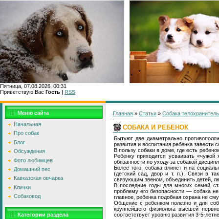
Пятница, 07.08.2026, 00:31
Приветствую Вас
Гость
|
RSS
Меню сайта
Главная
»
Статьи
»
Собака телохранитель
Начальная
СОБАКА И РЕБЕНОК
Про собак
Бытуют две диаметрально противополож
Блог
развития и воспитания ребенка завести 
В пользу собаки в доме, где есть ребен
Обсуждения
Ребенку приходится усваивать «чужой я
Фото любимцев
обязанности по уходу за собакой дисцип
Более того, собака влияет и на социа
Домашний пес
(детский сад, двор и т. п.). Связи в 
Кавказская овчарка
связующим звеном, объединить детей, л
В последние годы для многих семей ст
Клички
проблему его безопасности — собака не
Собаковод
главное, ребенка подобная охрана не сму
Общение с ребенком полезно и для соба
крупнейшего физиолога высшей нервно
соответствует уровню развития 3-5-летн
Категории раздела