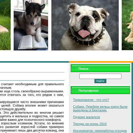
Поиск
и считают необходимым для правильного
значным.
Популярное
у же еще столь своеобразно выраженными.
тся отвечать за того, кто рядом с ним,
Термопанели - что это?
ормирующиеся чисто внешними причинами
и целей. Собака вполне может оказаться
Собаки. Пемброк вельш корги были
астоящую дружбу.
выведены в Британии.
а. Это действительно во многом решает
ащитить и малыша и подростка, но самое
Груминг мальтезе
крайне важно для психического комфорта.
с взрослым хозяином. Кстати, по мнению
Тренды на осень 2016
го развития взрослой собаки примерно
спринимает лишь два десятка команд, она
Инсинератор: переработка отходов