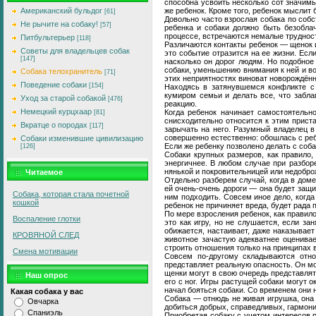
способна усвоить несколько сот значимы
же ребенок. Кроме того, ребенок мыслит 
Американский бульдог
[61]
Довольно часто взрослая собака по собс
Не рычите на собаку!
[57]
ребенка и собаки должно быть безобла
процессе, встречаются немалые труднос
Питбультерьер
[118]
Различаются контакты ребенок — щенок и 
Советы для владельцев собак
это событие отразится на ее жизни. Есл
[147]
насколько он дорог людям. Но подобное
собаки, уменьшению внимания к ней и во
Собака телохранитель
[71]
этих неприятностях виноват новорождённы
Поведение собаки
[154]
Находясь в затянувшемся конфликте с 
кумиром семьи и делать все, что забл
Уход за старой собакой
[476]
реакцию.
Немецкий курцхаар
Когда ребенок начинает самостоятельно
[81]
снисходительно относится к этим прист
Вкратце о породах
[117]
зарычать на него. Разумный владелец в
совершенно естественно: обошлась с ре
Собаки изменившие цивилизацию
Если же ребенку позволено делать с соба
[126]
Собаки крупных размеров, как правило
энергичнее. В любом случае при разбор
нянькой и покровительницей или недобро
Читаемое
Отдельно разберем случай, когда в доме
ей очень-очень дороги — она будет защи
Собака, которая стала почетной
ним подходить. Совсем иное дело, когд
кошкой
ребенок не причиняет вреда, будет рада 
По мере взросления ребенок, как правил
Воспаление глотки
это как игру, но не слушается, если з
обижается, настаивает, даже наказывае
КРОВЯНОЙ СЛЕД
животное зачастую адекватнее оценивае
строить отношения только на принципах 
Смена мотивации
Совсем по-другому складываются отн
представляет реальную опасность. Он мож
щенки могут в свою очередь представлят
Наш опрос
его с ног. Игры растущей собаки могут 
начал бояться собаки. Со временем они 
Какая собака у вас
Собака — отнюдь не живая игрушка, она
Овчарка
добиться добрых, справедливых, гармон
Спаниэль
Приобретая собаку с учетом интересов р