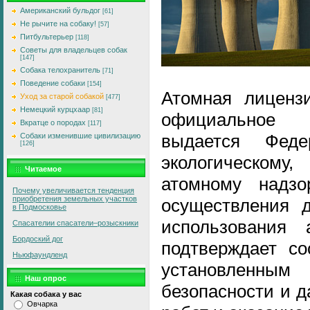
Американский бульдог
[61]
Не рычите на собаку!
[57]
Питбультерьер
[118]
Советы для владельцев собак
[147]
Собака телохранитель
[71]
Поведение собаки
[154]
Атомная лицензи
Уход за старой собакой
[477]
Немецкий курцхаар
[81]
официальное 
Вкратце о породах
[117]
выдается Фед
Собаки изменившие цивилизацию
[126]
экологическому
Читаемое
атомному надзо
Почему увеличивается тенденция
приобретения земельных участков
осуществления д
в Подмосковье
использования 
Спасателии спасатели–розыскники
Бордоский дог
подтверждает со
Ньюфаундленд
установлен
Наш опрос
безопасности и д
Какая собака у вас
Овчарка