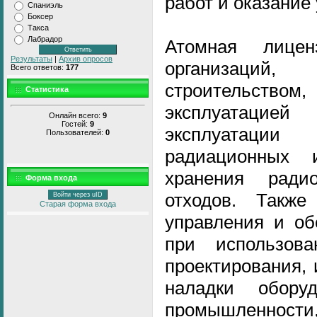
работ и оказание 
Спаниэль
Боксер
Такса
Лабрадор
Атомная лице
Результаты
|
Архив опросов
организаци
Всего ответов:
177
строительств
Статистика
эксплуатац
Онлайн всего:
9
Гостей:
9
эксплуатации
Пользователей:
0
радиационных 
хранения ради
Форма входа
отходов. Такж
Войти через uID
Старая форма входа
управления и об
при использова
проектирования, 
наладки обору
промышленности