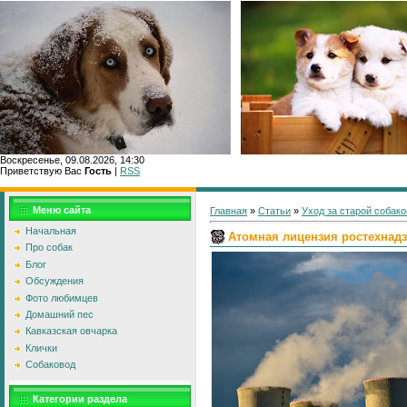
Воскресенье, 09.08.2026, 14:30
Приветствую Вас
Гость
|
RSS
Главн
Меню сайта
Главная
»
Статьи
»
Уход за старой собако
Начальная
Атомная лицензия ростехнад
Про собак
Блог
Обсуждения
Фото любимцев
Домашний пес
Кавказская овчарка
Клички
Собаковод
Категории раздела