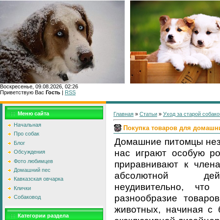
Воскресенье, 09.08.2026, 02:26
Приветствую Вас
Гость
|
RSS
Главн
Меню сайта
Главная
»
Статьи
»
Уход за старой собако
Начальная
Покупка товаров для домашн
Про собак
Домашние питомцы неза
Блог
нас играют особую ро
Обсуждения
Фото любимцев
приравнивают к члена
Домашний пес
абсолютной дейс
Кавказская овчарка
неудивительно, что
Клички
разнообразие товаро
Собаковод
животных, начиная с 
Категории раздела