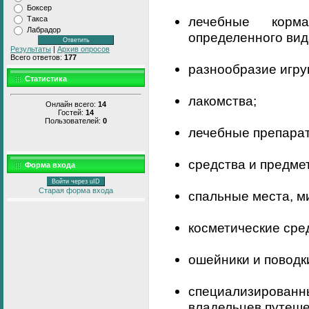
Боксер
лечебные корм
Такса
Лабрадор
определенного вид
Результаты
|
Архив опросов
Всего ответов:
177
разнообразие игру
Статистика
лакомства;
Онлайн всего:
14
Гостей:
14
Пользователей:
0
лечебные препара
средства и предме
Форма входа
Войти через uID
Старая форма входа
спальные места, м
косметические сре
ошейники и поводк
специализиров
владельцев путеше