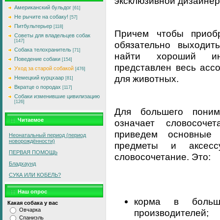
эксклюзивной дизайнер
Американский бульдог
[61]
Не рычите на собаку!
[57]
Питбультерьер
[118]
Причем чтобы приоб
Советы для владельцев собак
[147]
обязательно выходит
Собака телохранитель
[71]
найти хороший инт
Поведение собаки
[154]
представлен весь асс
Уход за старой собакой
[476]
для животных.
Немецкий курцхаар
[81]
Вкратце о породах
[117]
Собаки изменившие цивилизацию
[126]
Для большего поним
Читаемое
означает словосоч
приведем основные 
Неонатальный период (период
новорождённости)
предметы и аксесс
ПЕРВАЯ ПОМОЩЬ
словосочетание. Это:
Бладхаунд
СУКА ИЛИ КОБЕЛЬ?
Наш опрос
корма в больш
Какая собака у вас
Овчарка
производителей;
Спаниэль