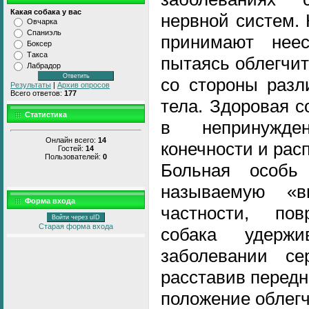
Какая собака у вас
нервной систем.
Овчарка
Спаниэль
принимают неес
Боксер
Такса
пытаясь облегчи
Лабрадор
со стороны разл
Результаты
|
Архив опросов
Всего ответов:
177
тела. Здоровая с
Статистика
в непринужде
Онлайн всего:
14
конечности и рас
Гостей:
14
Пользователей:
0
Больная особь
называемую «в
Форма входа
частности, пов
Войти через uID
Старая форма входа
собака удерж
заболевании се
расставив передн
положение облегч