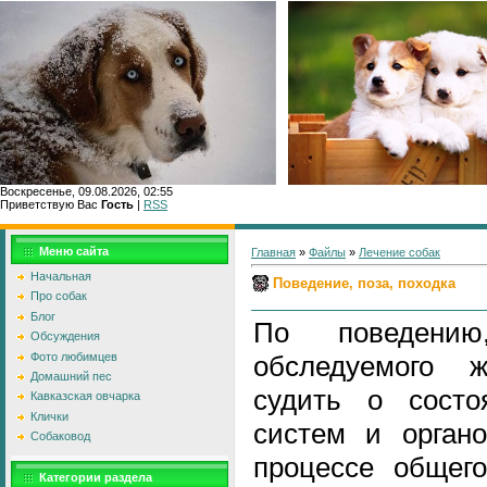
Воскресенье, 09.08.2026, 02:55
Приветствую Вас
Гость
|
RSS
Главн
Меню сайта
Главная
»
Файлы
»
Лечение собак
Начальная
Поведение, поза, походка
Про собак
Блог
По поведени
Обсуждения
Фото любимцев
обследуемого 
Домашний пес
судить о состо
Кавказская овчарка
Клички
систем и органо
Собаковод
процессе общего
Категории раздела