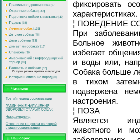
фиксировать ос
Правильная дрессировка
[97]
Охранные собаки
характеристиках.
[162]
Подготовка собаки к выставке
[40]
¦ ПОВЕДЕНИЕ С
Пудель
[78]
Лечение собак
[135]
При заболевани
Детская собака
[48]
Больное животн
Дела собачьи
[33]
Думает ли собака?
[16]
избегает общени
Спаниэль
[36]
Американский стаффордширский
и воды или, нап
терьер
[65]
Рассказы о собаках
[52]
Собака больше ле
Истории разных времен и периодов
История и описание пород
[60]
в тихом затем
подвержена нем
Читаемое
настроения.
Третий период социализации
РАЗЛИЧHЫЕ HАРУШЕHИЯ
¦ ПОЗА
ЗДОРОВЬЯ СТАРЫX СОБАК
Ньюфаундленд
Является инд
Отношение к щенкам на второй
животного и мо
стадии социализации
заболеваниях с
Наш опрос