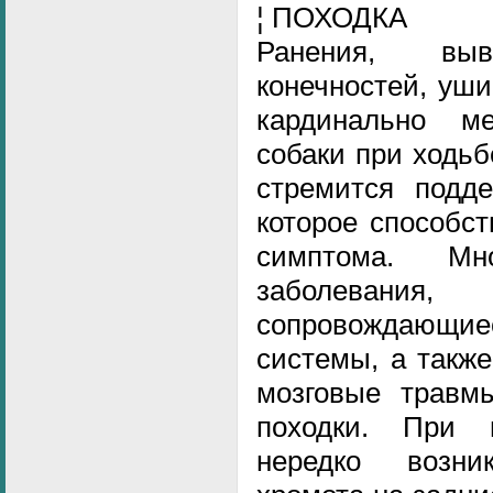
¦ ПОХОДКА
Ранения, в
конечностей, уш
кардинально м
собаки при ходь
стремится подде
которое способс
симптома. Мно
заболева
сопровождающие
системы, а такж
мозговые травм
походки. При 
нередко возни