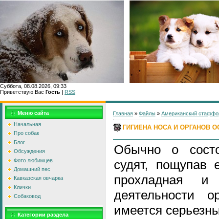
Суббота, 08.08.2026, 09:33
Приветствую Вас
Гость
|
RSS
Главн
Меню сайта
Главная
»
Файлы
»
Американский стаффо
Начальная
ГИГИЕНА НОСА И ОРГАНОВ 
Про собак
Блог
Обычно о состо
Обсуждения
Фото любимцев
судят, пощупав 
Домашний пес
прохладная и
Кавказская овчарка
Клички
деятельности о
Собаковод
имеется серьезн
Категории раздела