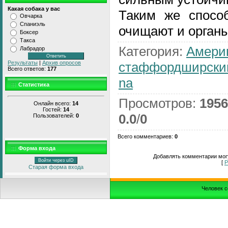
Какая собака у вас
Таким же спосо
Овчарка
Спаниэль
очищают и органы
Боксер
Такса
Категория
:
Амери
Лабрадор
стаффордширски
Результаты
|
Архив опросов
Всего ответов:
177
na
Статистика
Просмотров
:
1956
Онлайн всего:
14
Гостей:
14
0.0
/
0
Пользователей:
0
Всего комментариев
:
0
Форма входа
Добавлять комментарии могу
Войти через uID
[
Р
Старая форма входа
Человек с