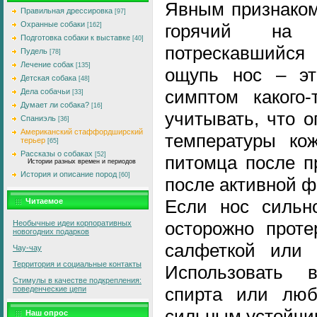
Явным признаком
Правильная дрессировка
[97]
Охранные собаки
горячий на
[162]
Подготовка собаки к выставке
[40]
потрескавшийся 
Пудель
[78]
Лечение собак
[135]
ощупь нос – эт
Детская собака
[48]
симптом какого-
Дела собачьи
[33]
Думает ли собака?
[16]
учитывать, что 
Спаниэль
[36]
Американский стаффордширский
температуры ко
терьер
[65]
Рассказы о собаках
[52]
питомца после п
Истории разных времен и периодов
История и описание пород
[60]
после активной ф
Если нос сильно
Читаемое
осторожно проте
Необычные идеи корпоративных
новогодних подарков
салфеткой или 
Чау-чау
Территория и социальные контакты
Использовать 
Стимулы в качестве подкрепления:
спирта или люб
поведенческие цепи
сильным устойчи
Наш опрос