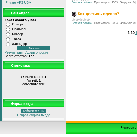
Private VPS USA
Детская собака
|
Просмотров:
2305
|
Загрузок:
0
|
Наш опрос
Как достичь идеала?
Какая собака у вас
Детская собака
|
Просмотров:
2093
|
Загрузок:
0
|
Овчарка
Спаниэль
1-10
1
Боксер
Такса
Лабрадор
Результаты
|
Архив опросов
Всего ответов:
177
Статистика
Онлайн всего:
1
Гостей:
1
Пользователей:
0
Форма входа
Войти через uID
Старая форма входа
Человек с