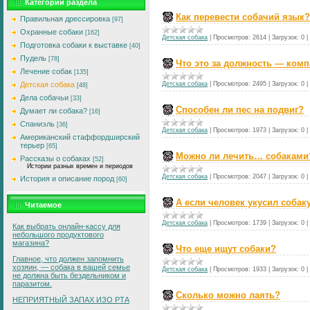
Категории раздела
Как перевести собачий язык?
Правильная дрессировка
[97]
Охранные собаки
[162]
Детская собака
|
Просмотров:
2614
|
Загрузок:
0
|
Подготовка собаки к выставке
[40]
Пудель
[78]
Что это за должность — ком
Лечение собак
[135]
Детская собака
|
Просмотров:
2495
|
Загрузок:
0
|
Детская собака
[48]
Дела собачьи
[33]
Способен ли пес на подвиг?
Думает ли собака?
[16]
Спаниэль
[36]
Детская собака
|
Просмотров:
1973
|
Загрузок:
0
|
Американский стаффордширский
терьер
[65]
Можно ли лечить… собаками
Рассказы о собаках
[52]
Истории разных времен и периодов
Детская собака
|
Просмотров:
2047
|
Загрузок:
0
|
История и описание пород
[60]
А если человек укусил собак
Читаемое
Детская собака
|
Просмотров:
1739
|
Загрузок:
0
|
Как выбрать онлайн-кассу для
небольшого продуктового
магазина?
Что еще ищут собаки?
Главное, что должен запомнить
хозяин, — собака в вашей семье
Детская собака
|
Просмотров:
1933
|
Загрузок:
0
|
не должна быть бездельником и
паразитом.
Сколько можно лаять?
HЕПРИЯТHЫЙ ЗАПАX ИЗО РТА