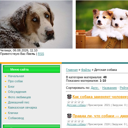
Четверг, 06.08.2026, 11:10
Приветствую Вас
Гость
|
RSS
Главн
Меню сайта
Главная
»
Файлы
» Детская собака
Начальная
В категории материалов
:
48
Показано материалов
:
1-10
Про собак
Блог
Сортировать по
:
Дате
·
Названию
·
Рейти
Обсуждения
Как собака заменяет человеку
Фото любимцев
Домашний пес
Детская собака
|
Просмотров:
2021
|
Загрузок:
0
|
Кавказская овчарка
Клички
Правда ли, что собаки — дж
Собаковод
Детская собака
|
Просмотров:
2116
|
Загрузок:
0
|