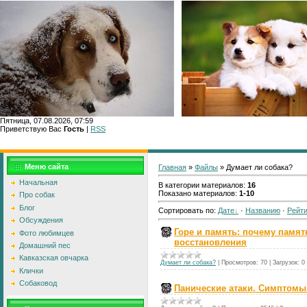
Пятница, 07.08.2026, 07:59
Приветствую Вас
Гость
|
RSS
Главн
Меню сайта
Главная
»
Файлы
» Думает ли собака?
Начальная
В категории материалов
:
16
Показано материалов
:
1-10
Про собак
Блог
Сортировать по
:
Дате
·
Названию
·
Рейти
Обсуждения
Горе и память: почему памят
Фото любимцев
восстановления
Домашний пес
Кавказская овчарка
Думает ли собака?
|
Просмотров:
70
|
Загрузок:
0
Клички
Собаковод
Панические атаки. Симптомы