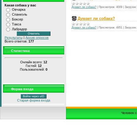
Какая собака у вас
Думает ли собака?
|
Просмотров:
4009
|
Загрузок:
Овчарка
Спаниэль
Думает ли собака?
Боксер
Такса
Думает ли собака?
|
Просмотров:
4951
|
Загрузок:
Лабрадор
Результаты
|
Архив опросов
Всего ответов:
177
Статистика
Онлайн всего:
12
Гостей:
12
Пользователей:
0
Форма входа
Войти через uID
Старая форма входа
Человек с