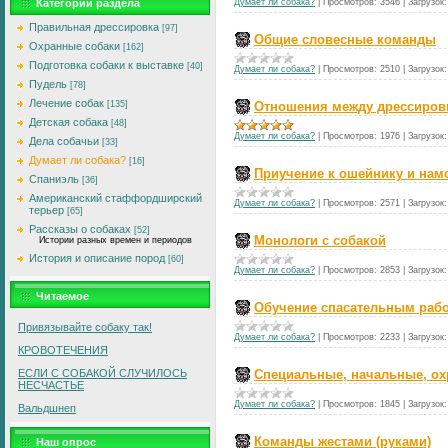
Думает ли собака?
|
Просмотров:
3546
|
Загрузок:
Категории раздела
Правильная дрессировка
[97]
Общие словесные команды
Охранные собаки
[162]
Подготовка собаки к выставке
[40]
Думает ли собака?
|
Просмотров:
2510
|
Загрузок:
Пудель
[78]
Лечение собак
Отношения между дрессиров
[135]
Детская собака
[48]
Думает ли собака?
|
Просмотров:
1976
|
Загрузок:
Дела собачьи
[33]
Думает ли собака?
[16]
Приучение к ошейнику и нам
Спаниэль
[36]
Американский стаффордширский
Думает ли собака?
|
Просмотров:
2571
|
Загрузок:
терьер
[65]
Рассказы о собаках
[52]
Монологи с собакой
Истории разных времен и периодов
История и описание пород
[60]
Думает ли собака?
|
Просмотров:
2853
|
Загрузок:
Читаемое
Обучение спасательным раб
Привязывайте собаку так!
Думает ли собака?
|
Просмотров:
2233
|
Загрузок:
КРОВОТЕЧЕНИЯ
Специальные, начальные, о
ЕСЛИ С СОБАКОЙ СЛУЧИЛОСЬ
HЕСЧАСТЬЕ
Думает ли собака?
|
Просмотров:
1845
|
Загрузок:
Вальдшнеп
Команды жестами (руками)
Наш опрос