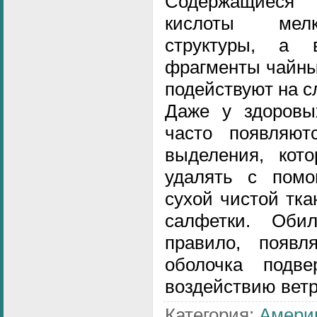
Содержащиеся
кислоты мелк
структуры, а
фрагменты чайны
подействуют на с
Даже у здоровых
часто появляют
выделения, кото
удалять с помо
сухой чистой тк
салфетки. Оби
правило, появл
оболочка подве
воздействию ветр
Категория
:
Амери