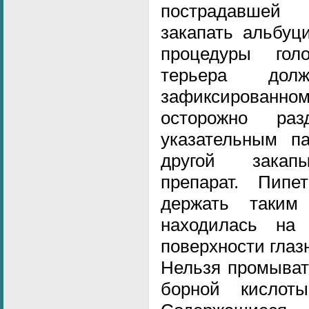
пострадавшей
закапать альбуц
процедуры гол
терьера дол
зафиксирован
осторожно ра
указательным п
другой закап
препарат. Пипе
держать таким
находилась на
поверхности глазн
Нельзя промыват
борной кислот