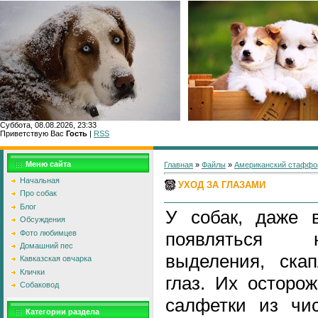
Суббота, 08.08.2026, 23:33
Приветствую Вас
Гость
|
RSS
Главн
Меню сайта
Главная
»
Файлы
»
Американский стаффо
Начальная
УХОД ЗА ГЛАЗАМИ
Про собак
Блог
У собак, даже в
Обсуждения
Фото любимцев
появляться 
Домашний пес
выделения, ска
Кавказская овчарка
Клички
глаз. Их осторо
Собаковод
салфетки из чи
Категории раздела