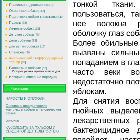
тонкой ткан
Правильная дрессировка
[97]
Охранные собаки
пользоваться, т
[162]
Подготовка собаки к выставке
[40]
нее волокна р
Пудель
[78]
Лечение собак
[135]
оболочку глаз соб
Детская собака
[48]
Более обильные
Дела собачьи
[33]
Думает ли собака?
[16]
вызваны сильным
Спаниэль
[36]
Американский стаффордширский
попаданием в гла
терьер
[65]
Рассказы о собаках
[52]
часто веки во
Истории разных времен и периодов
История и описание пород
[60]
недостаточно пло
яблокам.
Читаемое
Для снятия вос
НАРОСТЫ И ОПУХОЛИ
Основные поведенческие
гнойных выделе
комплексы собаки и человеческая
семья
лекарственных 
Болонка
бактерицидное 
КАК СЛЕДИТЬ ЗА ПУЛЬСОМ И
СЕРДЕЧНОЙ ДЕЯТЕЛЬНОСТЬЮ
подойдет нас