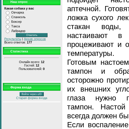
Наш опрос
аптечной. Готовя
Какая собака у вас
Овчарка
ложка сухого ле
Спаниэль
Боксер
стакан воды, 
Такса
Лабрадор
настаивают в
Результаты
|
Архив опросов
процеживают и о
Всего ответов:
177
температуры.
Статистика
Готовым настоем
Онлайн всего:
12
Гостей:
12
тампон и обра
Пользователей:
0
осторожно проти
их внешних угло
Форма входа
Войти через uID
глаза нужно п
Старая форма входа
тампон. Настой
всегда должен бы
Если воспаление