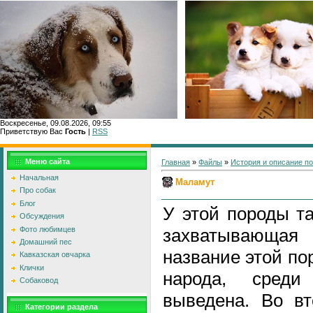
Воскресенье, 09.08.2026, 09:55
Приветствую Вас
Гость
|
RSS
Главн
Меню сайта
Главная
»
Файлы
»
История и описание п
Начальная
Маламут
Про собак
Блог
У этой породы т
Обсуждения
Фото любимцев
захватывающая 
Домашний пес
название этой по
Кавказская овчарка
Клички
народа, сред
Собаковод
выведена. Во вт
Категории раздела