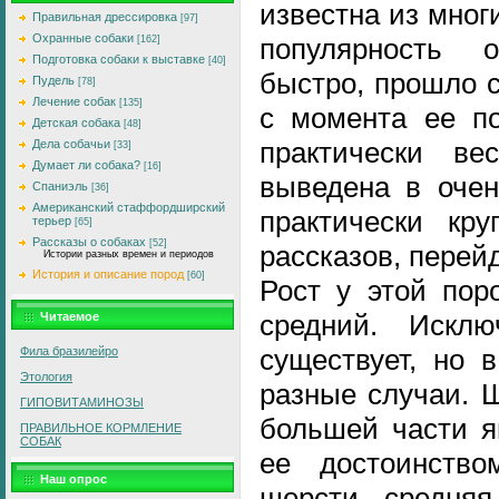
известна из мног
Правильная дрессировка
[97]
Охранные собаки
популярность 
[162]
Подготовка собаки к выставке
[40]
быстро, прошло 
Пудель
[78]
Лечение собак
[135]
с момента ее по
Детская собака
[48]
практически в
Дела собачьи
[33]
Думает ли собака?
[16]
выведена в очен
Спаниэль
[36]
Американский стаффордширский
практически кру
терьер
[65]
Рассказы о собаках
[52]
рассказов, перей
Истории разных времен и периодов
История и описание пород
[60]
Рост у этой пор
средний. Исклю
Читаемое
существует, но 
Фила бразилейро
Этология
разные случаи. 
ГИПОВИТАМИHОЗЫ
большей части я
ПРАВИЛЬНОЕ КОРМЛЕНИЕ
СОБАК
ее достоинств
Наш опрос
шерсти средняя