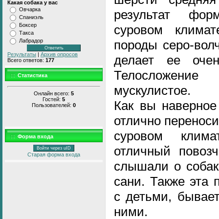
Какая собака у вас
Овчарка
результат фо
Спаниэль
Боксер
суровом клима
Такса
породы серо-вол
Лабрадор
Результаты
|
Архив опросов
делает ее оче
Всего ответов:
177
Телосложени
Статистика
мускулистое.
Онлайн всего:
5
Гостей:
5
Как вы наверное
Пользователей:
0
отлично переноси
суровом клим
Форма входа
отличный повозч
Войти через uID
Старая форма входа
слышали о собак
сани. Также эта 
с детьми, бывае
ними.