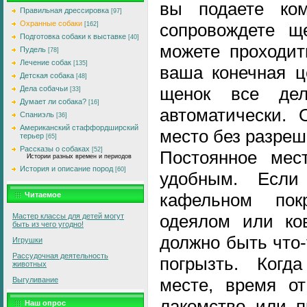
вы подаете ко
Правильная дрессировка
[97]
Охранные собаки
сопровождете щ
[162]
Подготовка собаки к выставке
[40]
можете проходит
Пудель
[78]
Лечение собак
[135]
ваша конечная ц
Детская собака
[48]
щенок все дел
Дела собачьи
[33]
Думает ли собака?
[16]
автоматически. 
Спаниэль
[36]
Американский стаффордширский
место без разреш
терьер
[65]
Рассказы о собаках
[52]
Постоянное мес
Истории разных времен и периодов
История и описание пород
[60]
удобным. Если
кафельном пок
Читаемое
одеялом или ко
Мастер классы для детей могут
быть из чего угодно!
должно быть что-
Игрушки
Рассудочная деятельность
погрызть. Когд
животных
месте, время о
Выгуливание
лакомство или п
Наш опрос