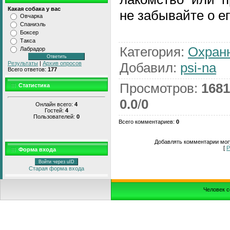
Какая собака у вас
не забывайте о е
Овчарка
Спаниэль
Боксер
Такса
Категория
:
Охран
Лабрадор
Добавил
:
psi-na
Результаты
|
Архив опросов
Всего ответов:
177
Просмотров
:
1681
Статистика
0.0
/
0
Онлайн всего:
4
Гостей:
4
Пользователей:
0
Всего комментариев
:
0
Добавлять комментарии могу
[
Р
Форма входа
Войти через uID
Старая форма входа
Человек с