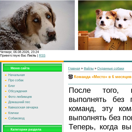
Четверг, 06.08.2026, 23:24
Приветствую Вас
Гость
|
RSS
Главн
Меню сайта
Главная
»
Файлы
»
Охранные собаки
Начальная
Команда «Место» в 6 месяцев
Про собак
Блог
После того, 
Обсуждения
Фото любимцев
выполнять без 
Домашний пес
команд, эту ко
Кавказская овчарка
Клички
выполнять без по
Собаковод
Теперь, когда в
Категории раздела