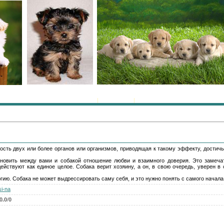
Главная
|
Регистрация
|
Вход
сть двух или более органов или организмов, приводящая к такому эффекту, достичь 
овить между вами и собакой отношение любви и взаимного доверия. Это замечат
йствуют как единое целое. Собака верит хозяину, а он, в свою очередь, уверен в 
гию. Собака не может выдрессировать саму себя, и это нужно понять с самого начал
si-na
0.0
/
0