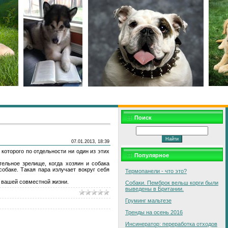
Поиск
07.01.2013, 18:39
которого по отдельности ни один из этих
Популярное
ельное зрелище, когда хозяин и собака
собаке. Такая пара излучает вокруг себя
Термопанели - что это?
а вашей совместной жизни.
Собаки. Пемброк вельш корги были
выведены в Британии.
Груминг мальтезе
Тренды на осень 2016
Инсинератор: переработка отходов