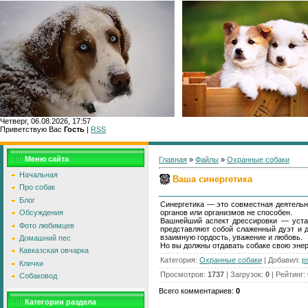
Четверг, 06.08.2026, 17:57
Приветствую Вас
Гость
|
RSS
Меню сайта
Главная
»
Файлы
»
Охранные собаки
Начальная
Ваша синергетика
Про собак
Блог
Синергетика — это совместная деятельно
органов или организмов не способен.
Обсуждения
Вашнейший аспект дрессировки — устан
Фото любимцев
представляют собой слаженный дуэт и де
взаимную гордость, уважение и любовь.
Домашний пес
Но вы должны отдавать собаке свою энер
Кавказская овчарка
Категория
:
Охранные собаки
|
Добавил
:
p
Клички
Просмотров
:
1737
|
Загрузок
:
0
|
Рейтинг
:
Собаковод
Всего комментариев
:
0
Категории раздела