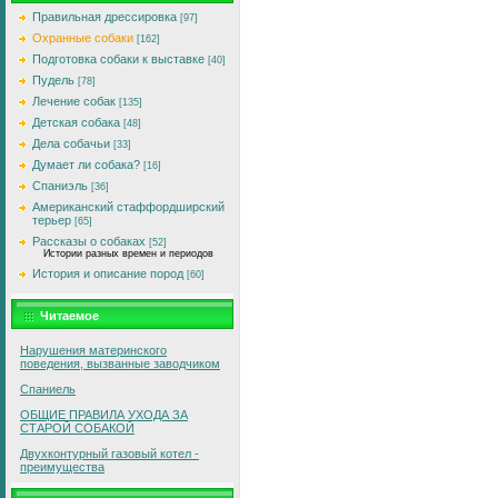
Правильная дрессировка
[97]
Охранные собаки
[162]
Подготовка собаки к выставке
[40]
Пудель
[78]
Лечение собак
[135]
Детская собака
[48]
Дела собачьи
[33]
Думает ли собака?
[16]
Спаниэль
[36]
Американский стаффордширский
терьер
[65]
Рассказы о собаках
[52]
Истории разных времен и периодов
История и описание пород
[60]
Читаемое
Нарушения материнского
поведения, вызванные заводчиком
Спаниель
ОБЩИЕ ПРАВИЛА УXОДА ЗА
СТАРОЙ СОБАКОЙ
Двухконтурный газовый котел -
преимущества